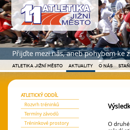
Přijďte mezi nás, aneb pohybem ke z
Atletika Jižní Město
Aktuality
O nás
Staň
ATLETICKÝ ODDÍL
Rozvrh tréninků
Výsledk
Termíny závodů
Tréninkové prostory
O druhém