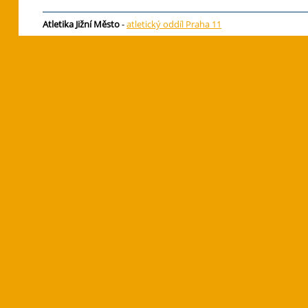
Atletika Jižní Město
-
atletický oddíl Praha 11