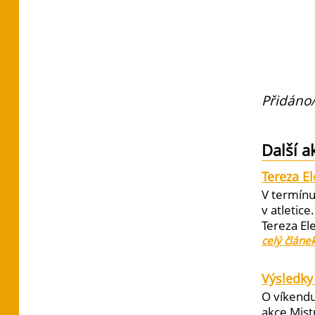
Přidáno/
Další a
Tereza E
V termínu
v atletic
Tereza El
celý článe
Výsledky 
O víkendu
akce Mist