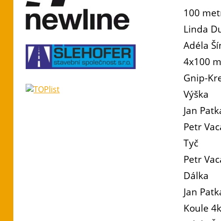
100 met
Linda Du
Adéla Ší
4x100 m
Gnip-Kre
Výška
Jan Pat
Petr Va
Tyč
Petr Vac
Dálka
Jan Patk
Koule 4