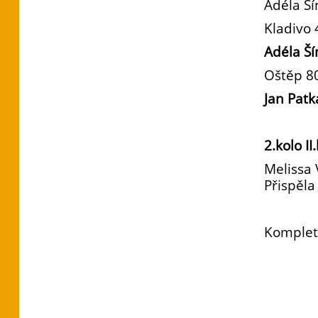
Adéla Š
Kladivo 
Adéla Ší
Oštěp 8
Jan Patk
2.kolo I
Melissa 
Přispěla
Komplet