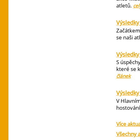
atletů.
cel
Výsledky
Začátkem 
se naši at
Výsledky
S úspěchy
které se 
článek
Výsledky 
V Hlavním
hostování 
Více aktua
Všechny a