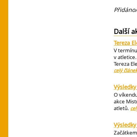
Přidáno/
Další a
Tereza E
V termínu
v atletic
Tereza El
celý článe
Výsledky 
O víkendu
akce Mist
atletů.
cel
Výsledky
Začátkem 