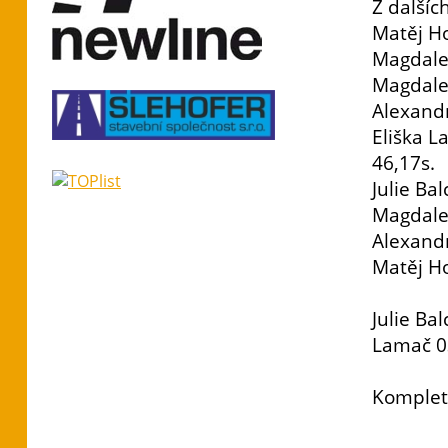
Z dalšíc
Matěj H
Magdale
Magdale
Alexand
Eliška 
46,17s.
Julie Ba
Magdale
Alexand
Matěj H
Julie Ba
Lamač 03
Komplet