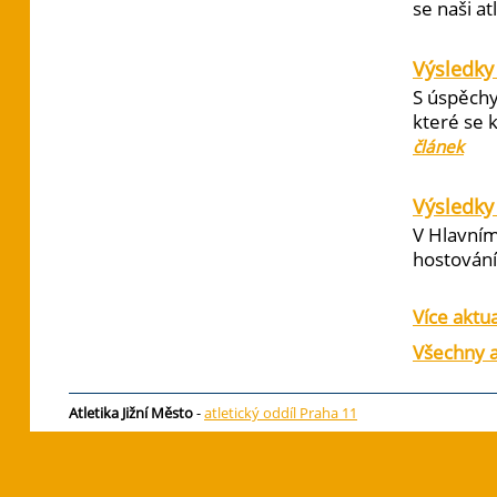
se naši at
Výsledky
S úspěchy
které se 
článek
Výsledky 
V Hlavním
hostování 
Více aktua
Všechny a
Atletika Jižní Město
-
atletický oddíl Praha 11