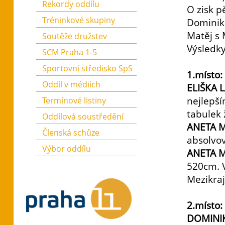
Rekordy oddílu
O zisk p
Tréninkové skupiny
Dominike
Matěj s 
Soutěže družstev
Výsledky
SCM Praha 1-5
Sportovní středisko SpS
1.místo:
Oddíl v médiích
ELIŠKA
nejlepší
Termínové listiny
tabulek 
Oddílová soustředění
ANETA 
Členská schůze
absolvov
Výbor oddílu
ANETA 
520cm. V
Mezikraj
2.místo:
DOMINI