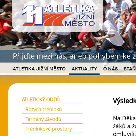
Přijďte mezi nás, aneb pohybem ke z
Atletika Jižní Město
Aktuality
O nás
Staň
Výsledk
ATLETICKÝ ODDÍL
Rozvrh tréninků
Na Děka
Termíny závodů
žáků a ž
Tréninkové prostory
omluvili,