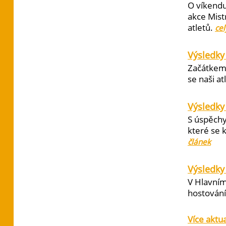
O víkendu
akce Mist
atletů.
cel
Výsledky
Začátkem 
se naši at
Výsledky
S úspěchy
které se 
článek
Výsledky 
V Hlavním
hostování 
Více aktua