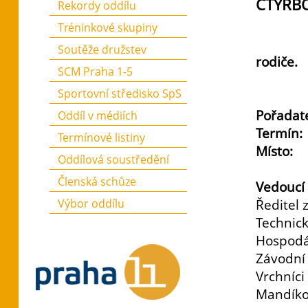
ČTYŘBO
Rekordy oddílu
Tréninkové skupiny
Tradič
Soutěže družstev
rodiče.
SCM Praha 1-5
Sportovní středisko SpS
Pořadatel
Oddíl v médiích
Termín:
Termínové listiny
Místo: 
Oddílová soustředění
Členská schůze
Vedoucí 
Ředitel
Výbor oddílu
Technick
Hospo
Závodní 
Vrchníci
Mandíkov