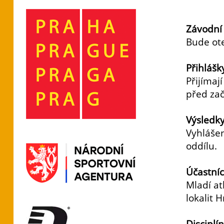
Marti
Závodní 
Bude ot
Přihlášk
Přijímaj
před za
Výsledky
Vyhlášen
oddílu.
Účastníc
Mladí atl
lokalit 
Disciplí