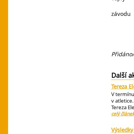
závodu
Přidáno/
Další a
Tereza E
V termínu
v atletic
Tereza El
celý článe
Výsledky 