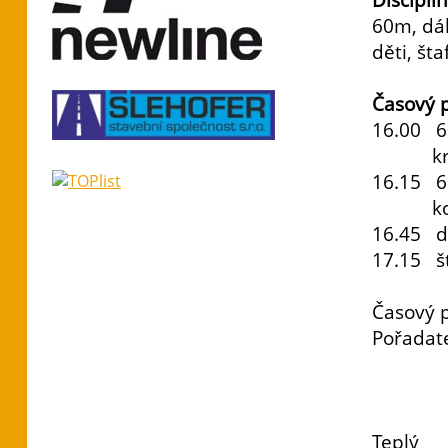
60m, dál
děti, šta
Časový 
16.00 6
krike
16.15 6
koule
16.45 dá
17.15 št
Časový p
Pořadate
Teplý