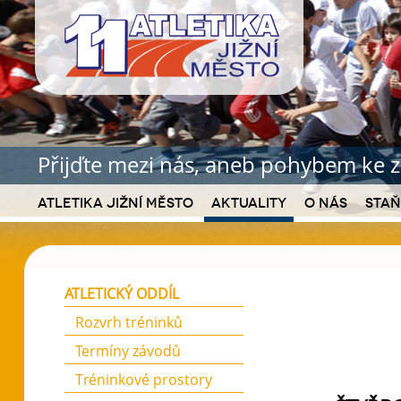
Přijďte mezi nás, aneb pohybem ke z
Atletika Jižní Město
Aktuality
O nás
Staň
ATLETICKÝ ODDÍL
Rozvrh tréninků
Termíny závodů
Tréninkové prostory