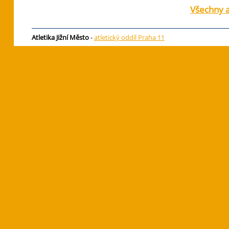
Všechny a
Atletika Jižní Město
-
atletický oddíl Praha 11