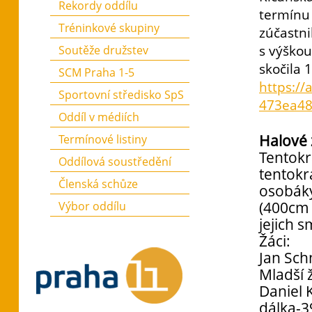
Rekordy oddílu
termínu 
Tréninkové skupiny
zúčastni
s výškou
Soutěže družstev
skočila 
SCM Praha 1-5
https://
Sportovní středisko SpS
473ea48
Oddíl v médiích
Halové 
Termínové listiny
Tentokr
Oddílová soustředění
tentokrá
Členská schůze
osobáky
(400cm a
Výbor oddílu
jejich s
Žáci:
Jan Sch
Mladší ž
Daniel 
dálka-