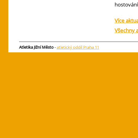
hostování 
Více aktua
Všechny a
Atletika Jižní Město
-
atletický oddíl Praha 11