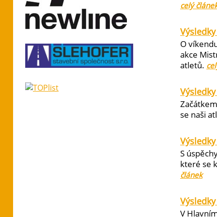
celý článe
Výsledky 
O víkendu
akce Mist
atletů.
cel
Výsledky
Začátkem 
se naši at
Výsledky
S úspěchy
které se 
článek
Výsledky 
V Hlavním