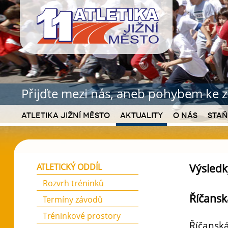
Přijďte mezi nás, aneb pohybem ke z
Atletika Jižní Město
Aktuality
O nás
Staň
Výsledk
ATLETICKÝ ODDÍL
Rozvrh tréninků
Říčansk
Termíny závodů
Tréninkové prostory
Říčanská