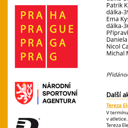
Patrik 
dálka-
Ema Kys
dálka-
Příprav
Daniela
Nicol C
Michal 
Přidáno/
Další a
Tereza E
V termínu
v atletic
Tereza El