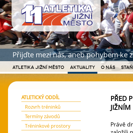
Přijďte mezi nás, aneb pohybem ke z
Atletika Jižní Město
Aktuality
O nás
Staň
PŘED P
ATLETICKÝ ODDÍL
JIŽNÍM
Rozvrh tréninků
Termíny závodů
Právě dn
Tréninkové prostory
založili