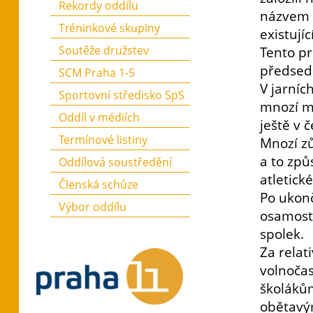
Rekordy oddílu
názvem A
Tréninkové skupiny
existují
Soutěže družstev
Tento pr
předsedo
SCM Praha 1-5
V jarníc
Sportovní středisko SpS
mnozí ml
Oddíl v médiích
ještě v 
Termínové listiny
Mnozí zůs
a to způ
Oddílová soustředění
atletic
Členská schůze
Po ukonč
Výbor oddílu
osamosta
spolek.
Za relat
volnoča
školákům
obětavý