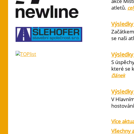
akce Mist
atletů.
cel
Výsledky
Začátkem 
se naši at
Výsledky
S úspěchy
které se 
článek
Výsledky 
V Hlavním
hostování 
Více aktua
Všechny a