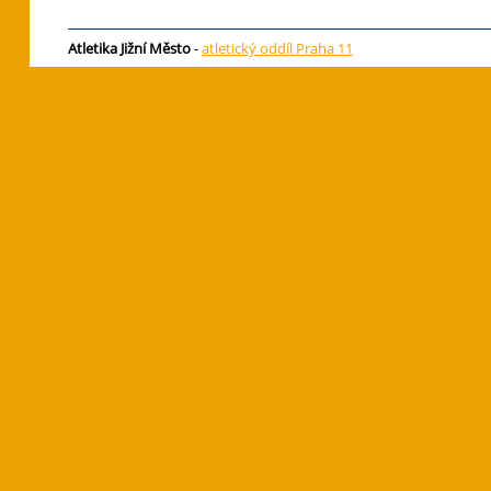
Atletika Jižní Město
-
atletický oddíl Praha 11