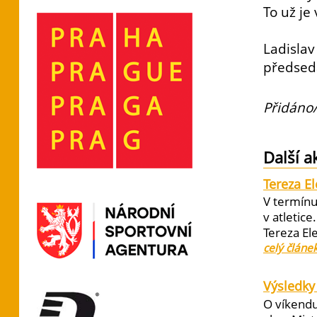
To už je 
Ladislav
předsed
Přidáno/
Další a
Tereza E
V termínu
v atletic
Tereza El
celý článe
Výsledky 
O víkendu