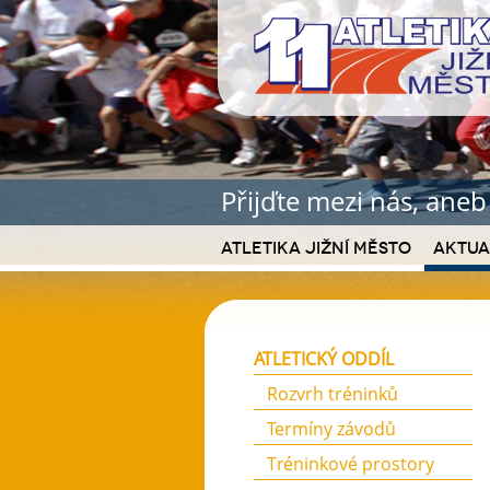
Přijďte mezi nás, ane
Atletika Jižní Město
Aktua
ATLETICKÝ ODDÍL
Rozvrh tréninků
Termíny závodů
Tréninkové prostory