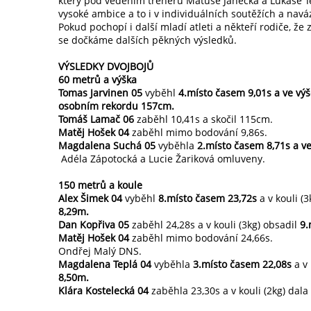
který pod vedením trenérů Matúše Janečka a Lukáše T
vysoké ambice a to i v individuálních soutěžích a navá
Pokud pochopí i další mladí atleti a někteří rodiče, že 
se dočkáme dalších pěkných výsledků.
VÝSLEDKY DVOJBOJŮ
60 metrů a výška
Tomas Jarvinen 05
vyběhl
4.místo časem 9,01s a ve výš
osobním rekordu 157cm.
Tomáš Lamač 06
zaběhl 10,41s a skočil 115cm.
Matěj Hošek 04
zaběhl mimo bodování 9,86s.
Magdalena Suchá 05
vyběhla
2.místo časem 8,71s a v
Adéla Zápotocká a Lucie Žariková omluveny.
150 metrů a koule
Alex Šimek 04
vyběhl
8.místo časem 23,72s
a v kouli (
8,29m.
Dan Kopřiva 05
zaběhl 24,28s a v kouli (3kg) obsadil
9.
Matěj Hošek 04
zaběhl mimo bodování 24,66s.
Ondřej Malý DNS.
Magdalena Teplá 04
vyběhla
3.místo časem 22,08s
a v
8,50m.
Klára Kostelecká 04
zaběhla 23,30s a v kouli (2kg) dala