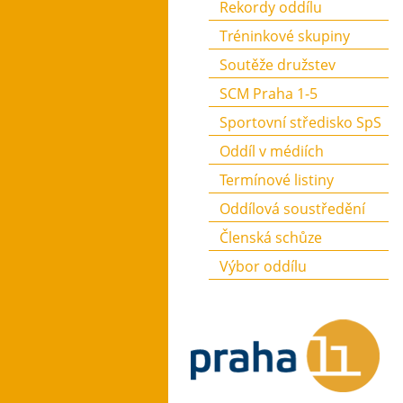
Rekordy oddílu
Tréninkové skupiny
Soutěže družstev
SCM Praha 1-5
Sportovní středisko SpS
Oddíl v médiích
Termínové listiny
Oddílová soustředění
Členská schůze
Výbor oddílu