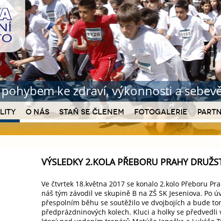
b pohybem ke zdraví
, výkonnosti a sebe
lity
O nás
Staň se členem
Fotogalerie
Partn
VÝSLEDKY 2.KOLA PŘEBORU PRAHY DRUŽS
Ve čtvrtek 18.května 2017 se konalo 2.kolo Přeboru Pr
náš tým závodil ve skupině B na ZŠ SK Jeseniova. Po ú
přespolním běhu se soutěžilo ve dvojbojích a bude to
předprázdninových kolech. Kluci a holky se předvedli v