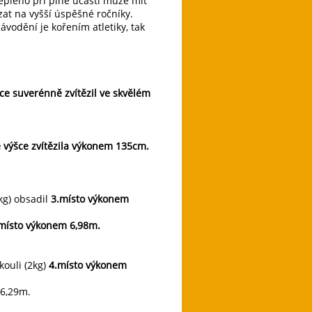
eplého při plné účasti může mít
zat na vyšší úspěšné ročníky.
závodění je kořením atletiky, tak
ce suverénně zvítězil ve skvělém
e výšce zvítězila výkonem 135cm.
3kg) obsadil
3.místo výkonem
místo výkonem 6,98m.
 kouli (2kg)
4.místo výkonem
 6,29m.