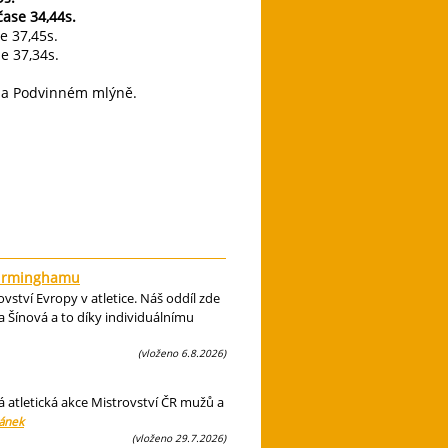
ase 34,44s.
 37,45s.
 37,34s.
 na Podvinném mlýně.
 Birminghamu
ství Evropy v atletice. Náš oddíl zde
 Šínová a to díky individuálnímu
(vloženo 6.8.2026)
á atletická akce Mistrovství ČR mužů a
lánek
(vloženo 29.7.2026)