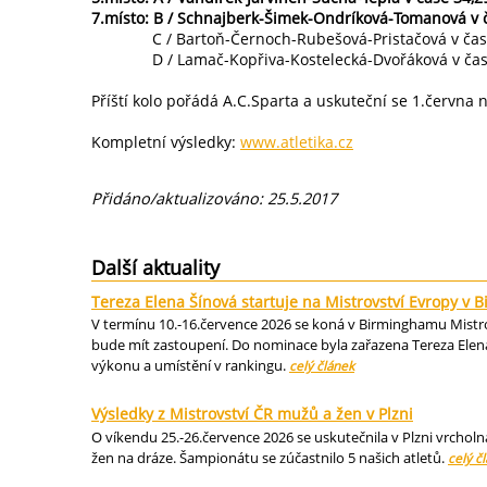
7.místo: B / Schnajberk-Šimek-Ondríková-Tomanová v č
C / Bartoň-Černoch-Rubešová-Pristačová v čase
D / Lamač-Kopřiva-Kostelecká-Dvořáková v čase
Příští kolo pořádá A.C.Sparta a uskuteční se 1.června
Kompletní výsledky:
www.atletika.cz
Přidáno/aktualizováno: 25.5.2017
Další aktuality
Tereza Elena Šínová startuje na Mistrovství Evropy v
V termínu 10.-16.července 2026 se koná v Birminghamu Mistrov
bude mít zastoupení. Do nominace byla zařazena Tereza Elena
výkonu a umístění v rankingu.
celý článek
Výsledky z Mistrovství ČR mužů a žen v Plzni
O víkendu 25.-26.července 2026 se uskutečnila v Plzni vrcholn
žen na dráze. Šampionátu se zúčastnilo 5 našich atletů.
celý č