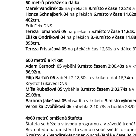
60 metrů překážek a dálka
Marek Vandírek 05
na překách
9.místo v čase 12,21s
a 
Honza Schnajberk 04
na překách
6.místo v čase 11,62s
402cm.
Erik Feix DNS
Tereza Tomanová 05
na překách
5.místo v čase 11,64s,
Eliška Ondríková 04
na překách
8.-9.místo v čase 11,8
393cm.
Tereza Pristačová 05
na překách čas 12,60s a v dálce 
600 metrů a kriket
Adam Černoch 05
vyběhl
9.místo časem 2:00,43s
a v k
36,92m.
Filip Bartoň 06
zaběhl 2:18,60s a v kriketu dal 16,34m.
Kryštof Lukavec DNS
Míša Rubešová 05
vyběhla
8.místo časem 2:02,74s
a v
29,03m.
Barbora Jakešová 05
obsadila v kriketu
3.místo výkon
Veronika Dvořáková 06
zaběhla 2:10,78s a hodila 23,9
4x60 metrů smíšená štafeta
Štafeta se běžela v úvodu programu a v závodě trenéři
Bez ohledu na umístění to samo o sobě svědčí o super 
5.místo: A / Vandírek-Jarvinen-Suchá-Teplá v čase 34,2