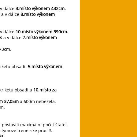
v dálce
3.místo výkonem 432cm.
a v dálce
8.místo výkonem
v dálce
10.místo výkonem 390cm.
8s
a v dálce
7.místo výkonem
373cm.
riketu obsadil
5.místo výkonem
 kriketu obsadila
10.místo za
em 37,05m
a 600m neběžela.
2m.
 postavili maximální počet štafet.
týmové trenérské práci!!.
9s.