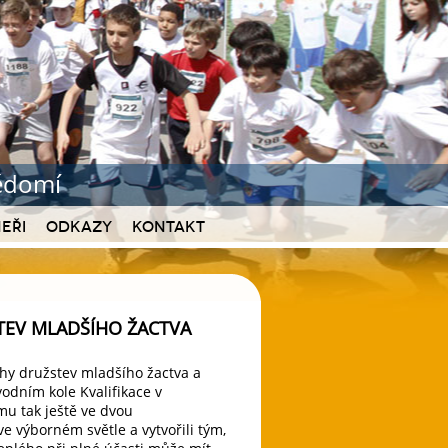
vědomí
eři
Odkazy
Kontakt
TEV MLADŠÍHO ŽACTVA
ahy družstev mladšího žactva a
vodním kole Kvalifikace v
mu tak ještě ve dvou
e výborném světle a vytvořili tým,