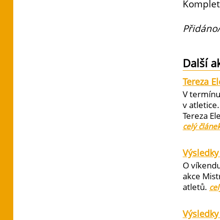
Komplet
Přidáno/
Další a
Tereza E
V termínu
v atletic
Tereza El
celý článe
Výsledky 
O víkendu
akce Mist
atletů.
cel
Výsledky