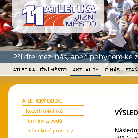
Přijďte mezi nás, aneb pohybem ke z
Atletika Jižní Město
Aktuality
O nás
Staň
ATLETICKÝ ODDÍL
Rozvrh tréninků
VÝSLE
Termíny závodů
Následný
Tréninkové prostory