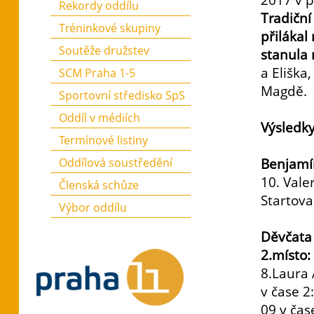
2017 v p
Rekordy oddílu
Tradiční
Tréninkové skupiny
přilákal
Soutěže družstev
stanula 
a Eliška
SCM Praha 1-5
Magdě.
Sportovní středisko SpS
Oddíl v médiích
Výsledky
Termínové listiny
Oddílová soustředění
Benjamín
10. Vale
Členská schůze
Startova
Výbor oddílu
Děvčata
2.místo
8.Laura
v čase 2
09 v čas