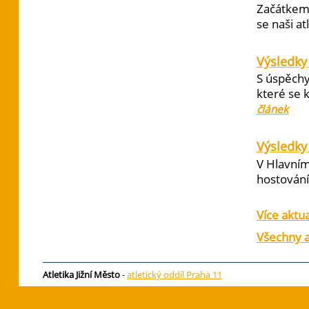
Začátkem 
se naši at
Výsledky
S úspěchy
které se 
článek
Výsledky 
V Hlavním
hostování 
Více aktua
Všechny a
Atletika Jižní Město
-
atletický oddíl Praha 11