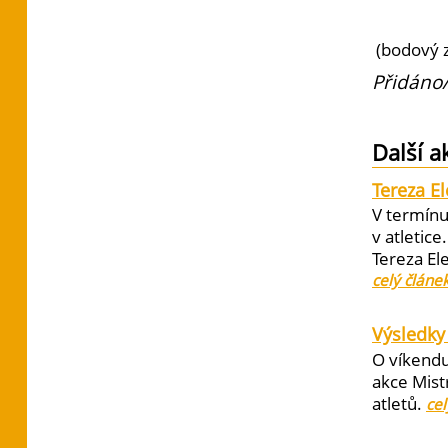
(bodový z
Přidáno/
Další a
Tereza E
V termínu
v atletic
Tereza El
celý článe
Výsledky 
O víkendu
akce Mist
atletů.
cel