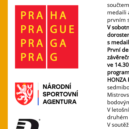
součtem
medaili 
prvním s
V sobot
doroste
s medail
První de
závěreč
ve 14.3
program
HONZA 
sedmibo
Mistrovs
bodovým
V letošn
druhém 
V soutě