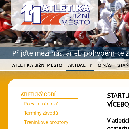
Přijďte mezi nás, aneb pohybem ke z
Atletika Jižní Město
Aktuality
O nás
Staň
STARTU
ATLETICKÝ ODDÍL
VÍCEBO
Rozvrh tréninků
Termíny závodů
V atleti
Tréninkové prostory
odstart