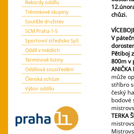
Rekordy oddílu
12.února
Tréninkové skupiny
chůzi.
Soutěže družstev
VÍCEBOJ
SCM Praha 1-5
V páteč
Sportovní středisko SpS
dorosten
Oddíl v médiích
Pětiboj
Termínové listiny
800m v 
ANIČKA
Oddílová soustředění
může op
Členská schůze
stříbro 
Výbor oddílu
český ha
bodové s
mistrovs
TERKA Š
mistrov
Mistrovs