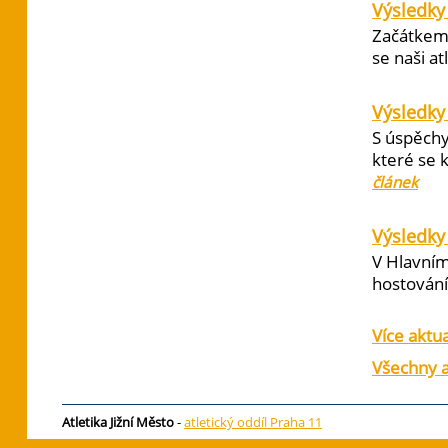
Výsledky
Začátkem 
se naši at
Výsledky
S úspěchy
které se 
článek
Výsledky 
V Hlavním
hostování 
Více aktua
Všechny a
Atletika Jižní Město
-
atletický oddíl Praha 11