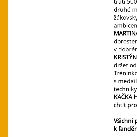
trati 5
druhé mí
žákovský
ambicemi
MARTIN
dorosten
v dobré
KRISTÝN
držet od
Tréninko
s medail
techniky
KAČKA 
chtít pr
Všichni 
k fanděn