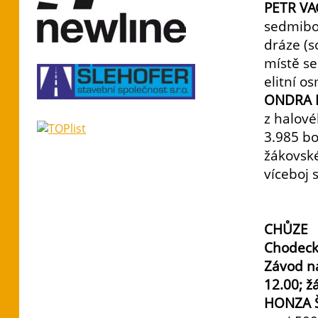
PETR V
sedmiboj
dráze (s
místě se
elitní o
ONDRA 
z halov
3.985 bo
žákovské
víceboj 
CHŮZE
Chodecké
Závod n
12.00; ž
HONZA 