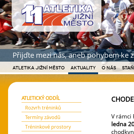
Přijďte mezi nás, aneb pohybem ke z
Atletika Jižní Město
Aktuality
O nás
Staň
CHODEC
ATLETICKÝ ODDÍL
Rozvrh tréninků
V rámci 
Termíny závodů
ledna 20
Tréninkové prostory
chodkyn