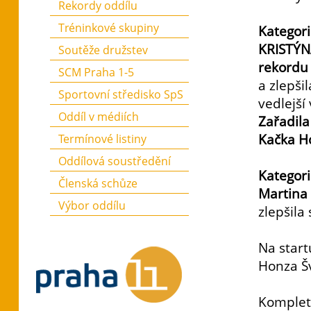
Rekordy oddílu
Tréninkové skupiny
Kategor
KRISTÝNA
Soutěže družstev
rekordu
SCM Praha 1-5
a zlepši
Sportovní středisko SpS
vedlejší
Oddíl v médiích
Zařadila
Kačka H
Termínové listiny
Oddílová soustředění
Kategor
Členská schůze
Martina
Výbor oddílu
zlepšila
Na start
Honza Š
Komplet