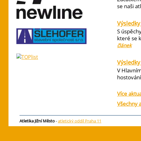
se naši at
Výsledky
S úspěchy
které se 
článek
Výsledky 
V Hlavním
hostování 
Více aktua
Všechny a
Atletika Jižní Město
-
atletický oddíl Praha 11