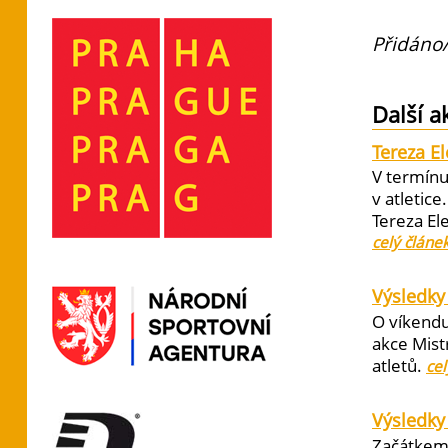
Přidáno/
Další a
Tereza E
V termínu
v atletic
Tereza El
celý článe
Výsledky 
O víkendu
akce Mist
atletů.
cel
Výsledky
Začátkem 