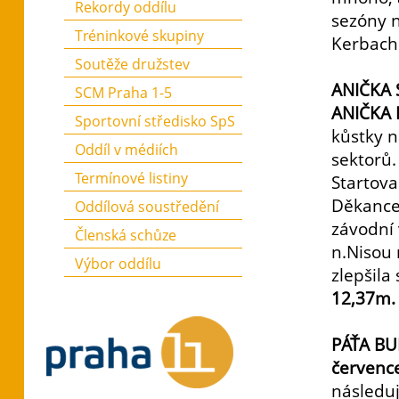
Rekordy oddílu
sezóny n
Tréninkové skupiny
Kerbacho
Soutěže družstev
ANIČKA 
SCM Praha 1-5
ANIČKA
Sportovní středisko SpS
kůstky n
Oddíl v médiích
sektorů.
Termínové listiny
Startov
Děkance,
Oddílová soustředění
závodní 
Členská schůze
n.Nisou 
Výbor oddílu
zlepšila
12,37m.
PÁŤA BU
července
následuj