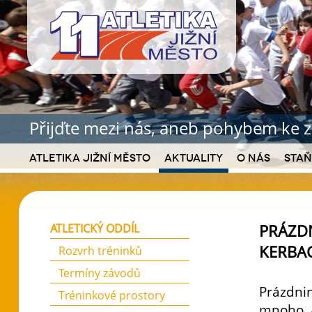
Přijďte mezi nás, aneb pohybem ke z
Atletika Jižní Město
Aktuality
O nás
Staň
PRÁZDN
ATLETICKÝ ODDÍL
KERBA
Rozvrh tréninků
Termíny závodů
Prázdnin
Tréninkové prostory
mnoho, a