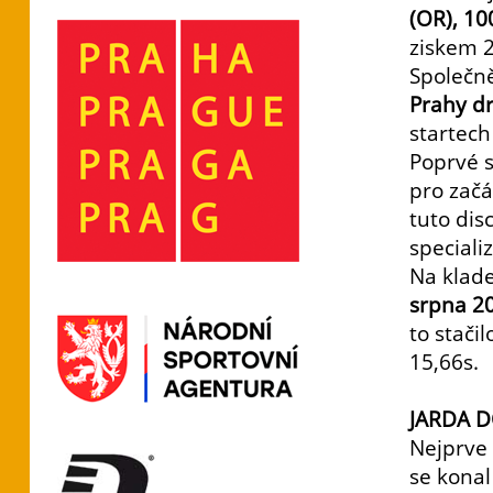
(OR), 10
ziskem 
Společně
Prahy dr
startech
Poprvé s
pro začá
tuto dis
speciali
Na klade
srpna 20
to stači
15,66s.
JARDA 
Nejprve 
se konal