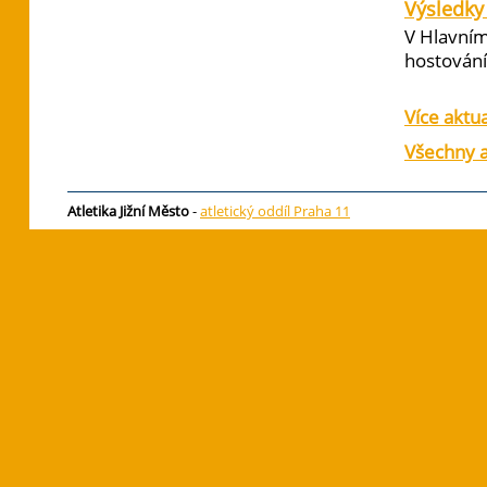
Výsledky 
V Hlavním
hostování 
Více aktua
Všechny a
Atletika Jižní Město
-
atletický oddíl Praha 11