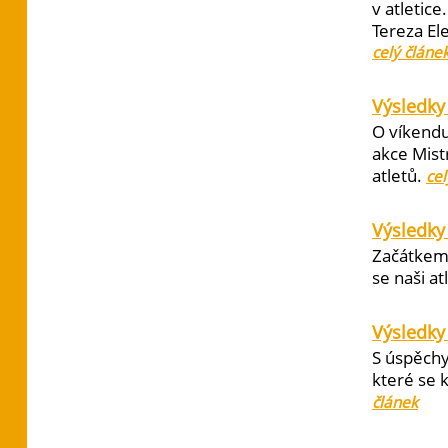
v atletic
Tereza El
celý článe
Výsledky 
O víkendu
akce Mist
atletů.
cel
Výsledky
Začátkem 
se naši at
Výsledky
S úspěchy
které se 
článek