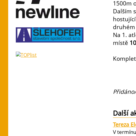
1500m o
Dalším s
hostujíc
druhém 
Na 1. at
místě
10
Komplet
Přidáno/
Další a
Tereza E
V termínu