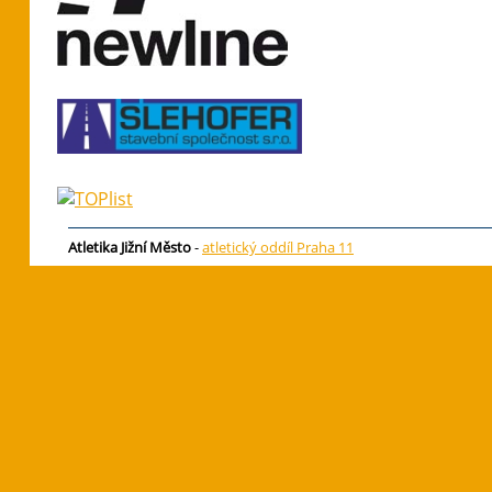
Atletika Jižní Město
-
atletický oddíl Praha 11