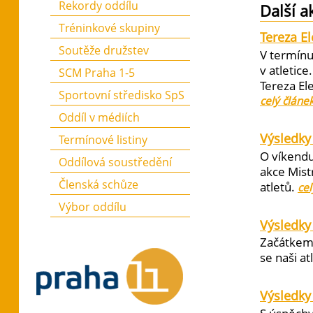
Rekordy oddílu
Další a
Tréninkové skupiny
Tereza E
Soutěže družstev
V termínu
v atletic
SCM Praha 1-5
Tereza El
Sportovní středisko SpS
celý článe
Oddíl v médiích
Výsledky 
Termínové listiny
O víkendu
Oddílová soustředění
akce Mist
Členská schůze
atletů.
cel
Výbor oddílu
Výsledky
Začátkem 
se naši at
Výsledky