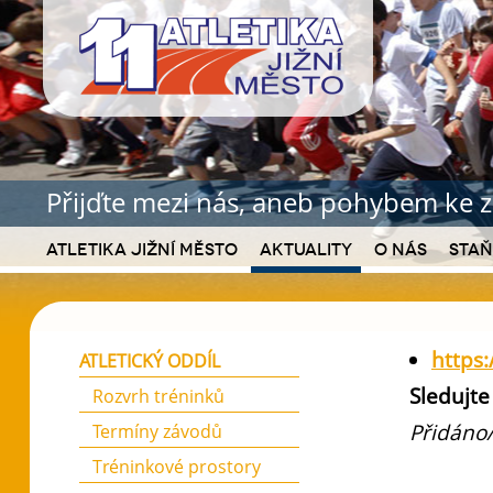
Přijďte mezi nás, aneb pohybem ke z
Atletika Jižní Město
Aktuality
O nás
Staň
https
ATLETICKÝ ODDÍL
Sledujte
Rozvrh tréninků
Přidáno/
Termíny závodů
Tréninkové prostory