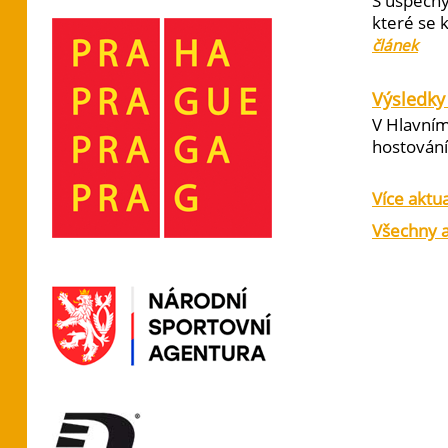
S úspěchy
které se 
článek
Výsledky 
V Hlavním
hostování 
Více aktua
Všechny a