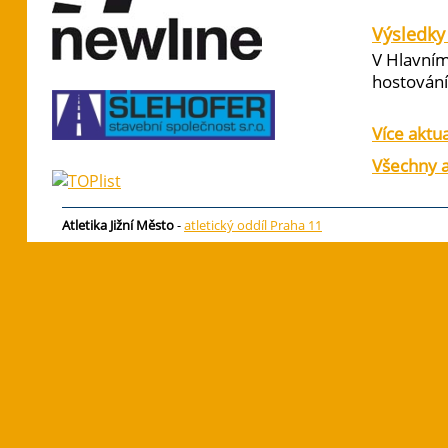
Výsledky 
V Hlavním
hostování 
Více aktua
Všechny a
Atletika Jižní Město
-
atletický oddíl Praha 11