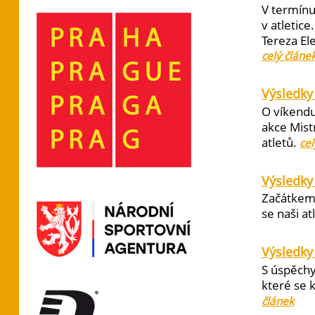
V termínu
v atletic
Tereza El
celý článe
Výsledky 
O víkendu
akce Mist
atletů.
cel
Výsledky
Začátkem 
se naši at
Výsledky
S úspěchy
které se 
článek