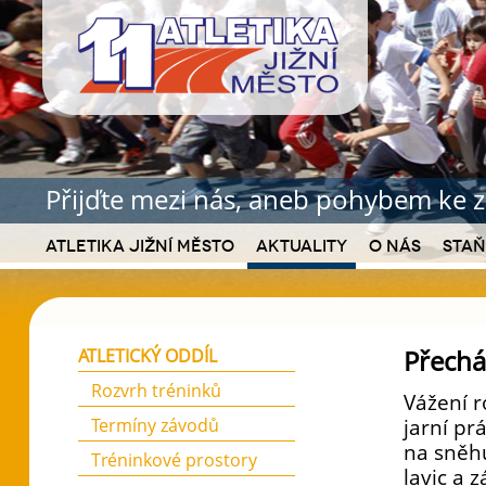
Přijďte mezi nás, aneb pohybem ke z
Atletika Jižní Město
Aktuality
O nás
Staň
Přechá
ATLETICKÝ ODDÍL
Rozvrh tréninků
Vážení r
Termíny závodů
jarní prá
na sněhu
Tréninkové prostory
lavic a 