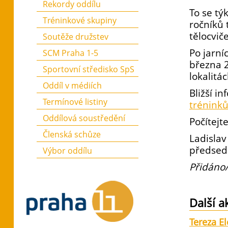
Rekordy oddílu
To se tý
Tréninkové skupiny
ročníků 
tělocvič
Soutěže družstev
Po jarní
SCM Praha 1-5
března 2
Sportovní středisko SpS
lokalitá
Oddíl v médiích
Bližší i
Termínové listiny
trénink
Oddílová soustředění
Počítejt
Členská schůze
Ladislav
předsed
Výbor oddílu
Přidáno/
Další a
Tereza E