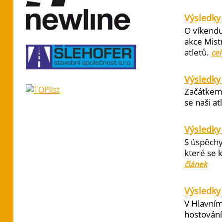
Výsledky 
O víkendu
akce Mist
atletů.
cel
Výsledky
Začátkem 
se naši at
Výsledky
S úspěchy
které se 
článek
Výsledky 
V Hlavním
hostování 