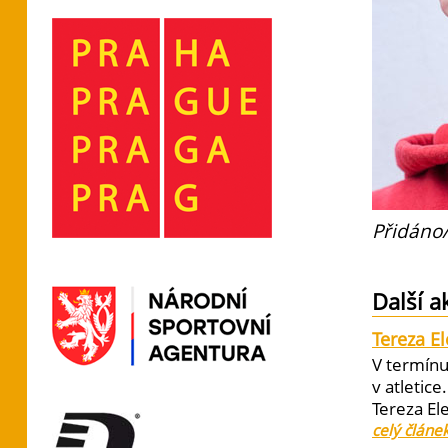
Přidáno/
Další a
Tereza E
V termínu
v atletic
Tereza El
celý článe