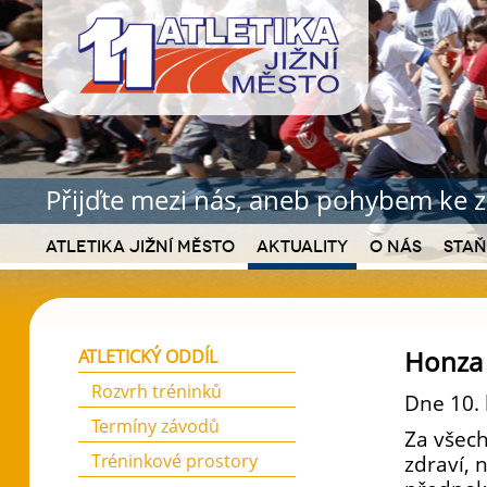
Přijďte mezi nás, aneb pohybem ke z
Atletika Jižní Město
Aktuality
O nás
Staň
Honza 
ATLETICKÝ ODDÍL
Rozvrh tréninků
Dne 10. 
Termíny závodů
Za všec
Tréninkové prostory
zdraví, 