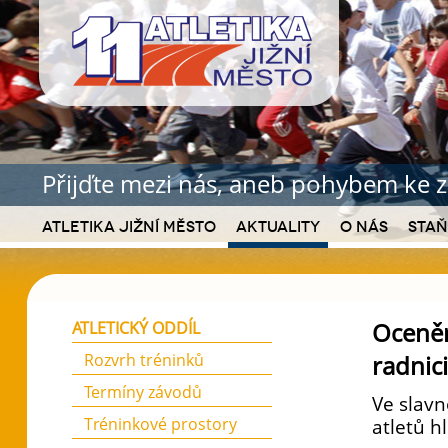
Přijďte mezi nás, aneb pohybem ke z
Atletika Jižní Město
Aktuality
O nás
Staň
Oceněn
ATLETICKÝ ODDÍL
Rozvrh tréninků
radnici
Termíny závodů
Ve slav
Tréninkové prostory
atletů h