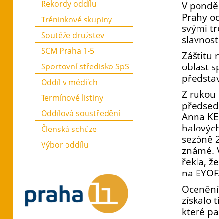
Rekordy oddílu
V ponděl
Prahy od
Tréninkové skupiny
svými tr
Soutěže družstev
slavnos
SCM Praha 1-5
Záštitu 
oblast s
Sportovní středisko SpS
představ
Oddíl v médiích
Z rukou 
Termínové listiny
předsedy
Oddílová soustředění
Anna KE
halových
Členská schůze
sezóně 
Výbor oddílu
známé. 
řekla, ž
na EYOF
Ocenění 
získalo 
které p