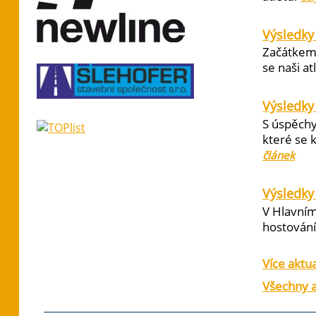
Výsledky
Začátkem 
se naši at
Výsledky
S úspěchy
které se 
článek
Výsledky 
V Hlavním
hostování 
Více aktua
Všechny a