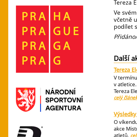
Tereza 
Ve svém 
včetně u
podílet 
Přidáno/
Další a
Tereza E
V termínu
v atletic
Tereza El
celý článe
Výsledky 
O víkendu
akce Mist
atletů.
cel