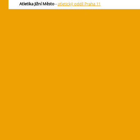
Atletika Jižní Město
-
atletický oddíl Praha 11