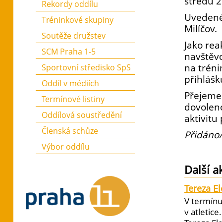
středu 2
Rekordy oddílu
Uvedené 
Tréninkové skupiny
Milíčov.
Soutěže družstev
Jako rea
SCM Praha 1-5
navštěvo
na tréni
Sportovní středisko SpS
přihlášk
Oddíl v médiích
Přejeme
Termínové listiny
dovolen
Oddílová soustředění
aktivitu
Členská schůze
Přidáno/
Výbor oddílu
Další a
Tereza E
V termínu
v atletic