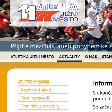
Přijďte mezi nás, aneb pohybem ke z
Atletika Jižní Město
Aktuality
O nás
Staň
Inform
ATLETICKÝ ODDÍL
Rozvrh tréninků
S ukonč
Termíny závodů
pondělí 
Tréninkové prostory
Se začá