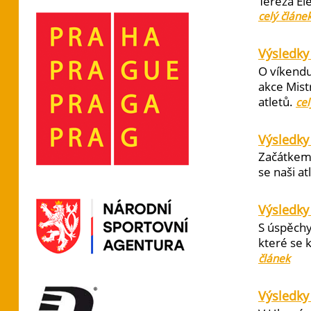
Tereza El
celý článe
Výsledky 
O víkendu
akce Mist
atletů.
cel
Výsledky
Začátkem 
se naši at
Výsledky
S úspěchy
které se 
článek
Výsledky 