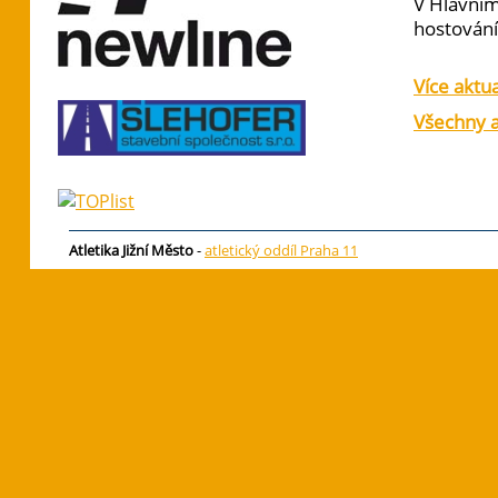
V Hlavním
hostování 
Více aktua
Všechny a
Atletika Jižní Město
-
atletický oddíl Praha 11