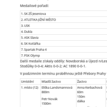
Medailové pořadí:
1. SK ZŠ Jeseniova
2. ATLETIKA JIŽNÍ MĚSTO
3. USK
4. Dukla
5. ASK Slavia
6. SK Kotlářka
7. Spartak Praha 4
7. PSK Olymp
Další medaile získaly oddíly: Novoborská a Újezd n/Les
Stodůlky 0-0-4; Aktis 0-0-2; AC 1890 0-0-1.
V podzimním termínu proběhnou ještě Přebory Prahy v
Umístění
Mladší žactvo
Žactvo
1. místo (12)
Eliška Landsmannová
Anna Kerbachová
800m
60m
150m
Petr Novák
dálka
1500m