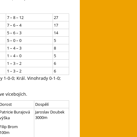
7 – 8 – 12
27
7 – 6 – 4
17
5 – 6 – 3
14
5 – 0 – 0
5
1 – 4 – 3
8
1 – 4 – 0
5
1 – 3 – 2
6
1 – 3 – 2
6
y 1-0-0; Král. Vinohrady 0-1-0;
e vícebojích.
Dorost
Dospělí
Patricie Burajová
Jaroslav Doubek
3000m
výška
Filip Brom
100m