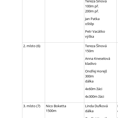
Tereza Šínová
100m př.
200m př.
Jan Patka
oštěp
Petr Vacátko
výška
2. místo (6)
Tereza Šínová
150m
Anna Kneselová
kladivo
Ondřej Horejš
300m
dálka
4x60m žáci
4x300m žáci
3. místo (7)
Nico Boketta
Linda Dufková
1500m
dálka