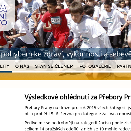
b pohybem ke zdraví
, výkonnosti a sebe
lity
O nás
Staň se členem
Fotogalerie
Partn
Výsledkové ohlédnutí za Přebory P
Přebory Prahy na dráze pro rok 2015 všech kategorií j
nich proběhl 5.-6. června pro kategorie žactva a doros
Podívejme se podrobněji na kategorii žactva podle zis
celkem 14 pražských oddílů, z nich se 10 mohlo radova