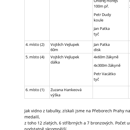
Ondřej Horejš
100m př.
Petr Dudy
koule
Jan Patka
tyč
4. místo (2)
Vojtěch Vejlupek
Jan Patka
60m
disk
5. místo (4)
Vojtěch Vejlupek
4x60m žákyně
dálka
4x300m žákyně
Petr Vacátko
tyč
6. místo (1)
Zuzana Hankeová
výška
Jak vidno z tabulky, získali jsme na Přeborech Prahy 
medailí,
z toho 12 zlatých, 6 stříbrných a 7 bronzových. Počet 
podstatně skromnější.