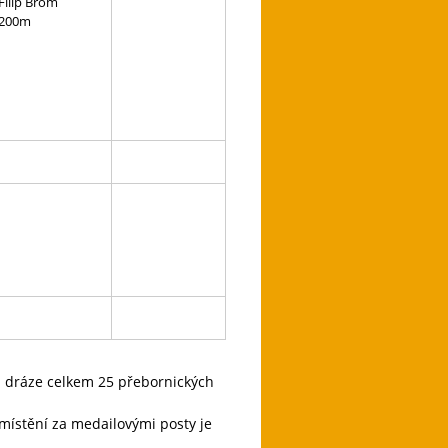
Filip Brom
200m
na dráze celkem 25 přebornických
umístění za medailovými posty je