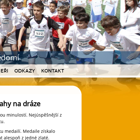
vědomí
eři
Odkazy
Kontakt
rahy na dráze
sou minulostí. Nejúspěšnější z
tu.
ku medailí. Medaile získalo
t alespoň z jedné zlaté.