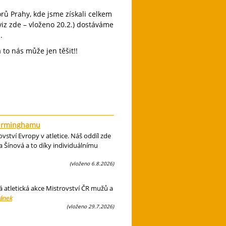
rů Prahy, kde jsme získali celkem
viz zde – vloženo 20.2.) dostáváme
.
to nás může jen těšit!!
 Birminghamu
ství Evropy v atletice. Náš oddíl zde
 Šínová a to díky individuálnímu
(vloženo 6.8.2026)
á atletická akce Mistrovství ČR mužů a
lánek
(vloženo 29.7.2026)