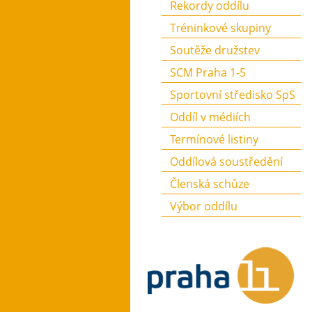
Rekordy oddílu
Tréninkové skupiny
Soutěže družstev
SCM Praha 1-5
Sportovní středisko SpS
Oddíl v médiích
Termínové listiny
Oddílová soustředění
Členská schůze
Výbor oddílu