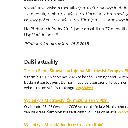
V součtu se ziskem medailových kovů z halových Přebo
12 medailí, z toho 7 zlatých, 3 stříbrné a 2 bronzové (
celkový počet 19 zlatých, 9 stříbrných a 9 bronzových
Na Přeborech Prahy 2015 jsme dosáhli na 37 medailí a 
Úspěšná bilance!!
Přidáno/aktualizováno: 15.6.2015
Další aktuality
Tereza Elena Šínová startuje na Mistrovství Evropy v
V termínu 10.-16.července 2026 se koná v Birminghamu Mistrov
bude mít zastoupení. Do nominace byla zařazena Tereza Elena
výkonu a umístění v rankingu.
celý článek
Výsledky z Mistrovství ČR mužů a žen v Plzni
O víkendu 25.-26.července 2026 se uskutečnila v Plzni vrcholn
žen na dráze. Šampionátu se zúčastnilo 5 našich atletů.
celý č
Výsledky z Mezistátka dorostu a z mítinků