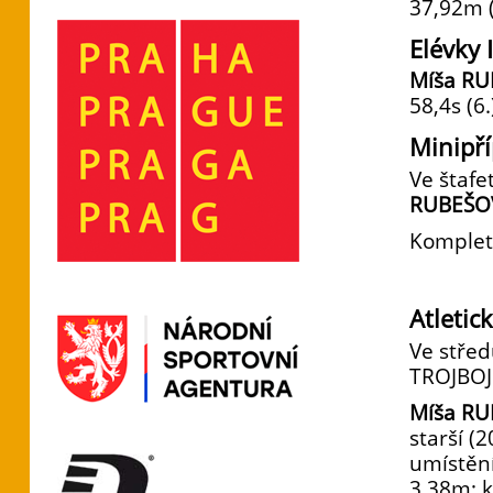
37,92m (
Elévky 
Míša RU
58,4s (6.
Minipř
Ve štaf
RUBEŠO
Komplet
Atletic
Ve střed
TROJBOJ
Míša RU
starší (
umístění
3,38m; k