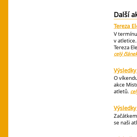
Další a
Tereza E
V termínu
v atletic
Tereza El
celý článe
Výsledky 
O víkendu
akce Mist
atletů.
cel
Výsledky
Začátkem 
se naši at