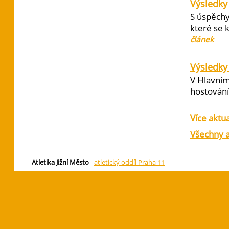
Výsledky
S úspěchy
které se 
článek
Výsledky 
V Hlavním
hostování 
Více aktua
Všechny a
Atletika Jižní Město
-
atletický oddíl Praha 11