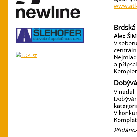
www.atle
Brdská
Alex ŠI
V sobotu
centráln
Nejmlad
a připsa
Komplet
Dobývá
V neděli
Dobývání
kategori
V konkur
Komplet
Přidáno/