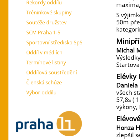
Rekordy oddílu
maxima, 
Tréninkové skupiny
S výjimk
50m přek
Soutěže družstev
kategorií
SCM Praha 1-5
Minipří
Sportovní středisko SpS
Michal 
Oddíl v médiích
Výsledky:
Termínové listiny
Startova
Oddílová soustředění
Elévky 
Členská schůze
Daniela
všech st
Výbor oddílu
57,8s ( 
výkony, 
Elévové
Honza 
zlepšil s