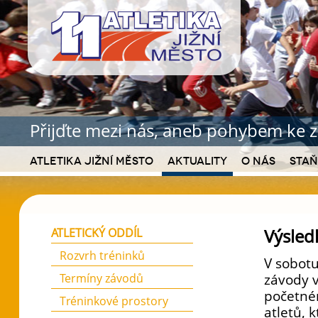
Přijďte mezi nás, aneb pohybem ke z
Atletika Jižní Město
Aktuality
O nás
Staň
Výsled
ATLETICKÝ ODDÍL
Rozvrh tréninků
V sobotu
Termíny závodů
závody v
početném
Tréninkové prostory
atletů, 