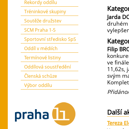
Rekordy oddílu
Katego
Tréninkové skupiny
Jarda D
Soutěže družstev
druhém 
vylepše
SCM Praha 1-5
Sportovní středisko SpS
Kategor
Oddíl v médiích
Filip B
konkuren
Termínové listiny
ve finá
Oddílová soustředění
11,62s, 
svým ma
Členská schůze
Komplet
Výbor oddílu
Přidáno/
Další a
Tereza E