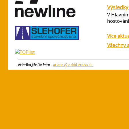
Výsledky 
V Hlavním
hostování 
Více aktua
Všechny a
Atletika Jižní Město
-
atletický oddíl Praha 11