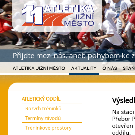
Přijďte mezi nás, aneb pohybem ke z
Atletika Jižní Město
Aktuality
O nás
Staň
Výsled
ATLETICKÝ ODDÍL
Rozvrh tréninků
Na stadi
Termíny závodů
Přebor P
otevřen 
Tréninkové prostory
oddílu.