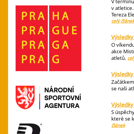
V termínu
v atletic
Tereza El
celý článe
Výsledky 
O víkendu
akce Mist
atletů.
cel
Výsledky
Začátkem 
se naši at
Výsledky
S úspěchy
které se 
článek