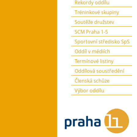
Rekordy oddílu
Tréninkové skupiny
Soutěže družstev
SCM Praha 1-5
Sportovní středisko SpS
Oddíl v médiích
Termínové listiny
Oddílová soustředění
Členská schůze
Výbor oddílu