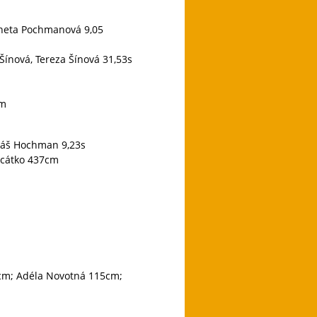
Aneta Pochmanová 9,05
ínová, Tereza Šínová 31,53s
6m
omáš Hochman 9,23s
acátko 437cm
5cm; Adéla Novotná 115cm;