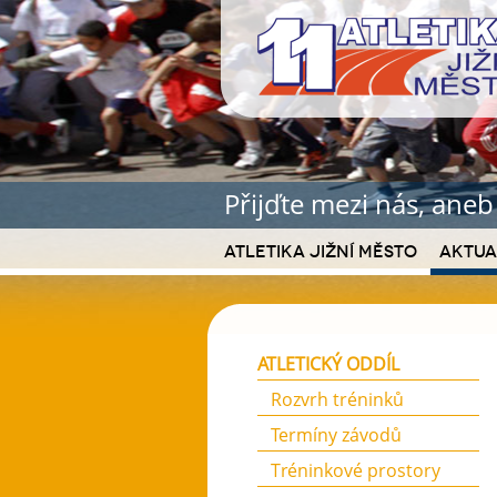
Přijďte mezi nás, ane
Atletika Jižní Město
Aktua
ATLETICKÝ ODDÍL
Rozvrh tréninků
Termíny závodů
Tréninkové prostory