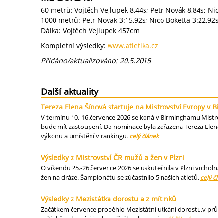
60 metrů: Vojtěch Vejlupek 8,44s; Petr Novák 8,84s; Ni
1000 metrů: Petr Novák 3:15,92s; Nico Boketta 3:22,92
Dálka: Vojtěch Vejlupek 457cm
Kompletní výsledky:
www.atletika.cz
Přidáno/aktualizováno: 20.5.2015
Další aktuality
Tereza Elena Šínová startuje na Mistrovství Evropy v
V termínu 10.-16.července 2026 se koná v Birminghamu Mistrov
bude mít zastoupení. Do nominace byla zařazena Tereza Elena
výkonu a umístění v rankingu.
celý článek
Výsledky z Mistrovství ČR mužů a žen v Plzni
O víkendu 25.-26.července 2026 se uskutečnila v Plzni vrcholn
žen na dráze. Šampionátu se zúčastnilo 5 našich atletů.
celý č
Výsledky z Mezistátka dorostu a z mítinků
Začátkem července proběhlo Mezistátní utkání dorostu,v průbě