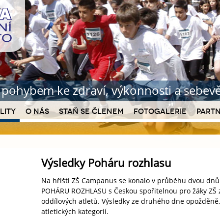
b pohybem ke zdraví
, výkonnosti a sebe
lity
O nás
Staň se členem
Fotogalerie
Partn
Výsledky Poháru rozhlasu
Na hřišti ZŠ Campanus se konalo v průběhu dvou dn
POHÁRU ROZHLASU s Českou spořitelnou pro žáky ZŠ z P
oddílových atletů. Výsledky ze druhého dne opožděně,
atletických kategorií.