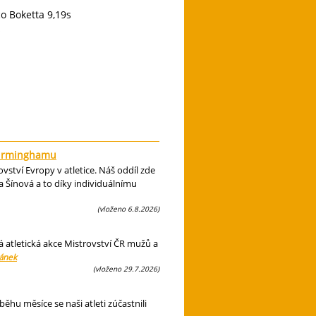
co Boketta 9,19s
s
 Birminghamu
ství Evropy v atletice. Náš oddíl zde
 Šínová a to díky individuálnímu
(vloženo 6.8.2026)
á atletická akce Mistrovství ČR mužů a
lánek
(vloženo 29.7.2026)
hu měsíce se naši atleti zúčastnili