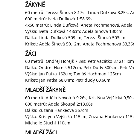
ŽÁKYNĚ
60 metrů: Tereza Šínová 8,17s; Linda Dufková 8,25s; 
600 metrů: Iveta Dufková 1:58,69s
4x60 metrů: Linda Dufková, Aneta Pochmanová, Adéla Š
Výška: Iveta Dufková 148cm; Adéla Šínová 130cm
Dálka: Linda Dufková 509cm; Tereza Šínová 503cm
Kriket: Adéla Šínová 50,12m; Aneta Pochmanová 33,3
ŽÁCI
60 metrů: Ondřej Horejš 7,89s; Petr Vacátko 8,12s; T
Dálka: Ondřej Horejš 512cm; Petr Dudy 500cm; Petr V
Výška: Jan Patka 162cm; Tomáš Hochman 125cm
Kriket: Jan Patka 68,04m; Petr dudy 60,66m
MLADŠÍ ŽÁKYNĚ
60 metrů: Adéla Novotná 9,26s; Kristýna Vejšická 9,50s
600 metrů: Adéla Skoupá 2:13,66s
Dálka: Zuzana Hankeová 367cm
Výška: Kristýna Vejšická 115cm; Zuzana Hankeová 11
Michelle Stuchl 110cm
MLADŠÍ ŽÁCI