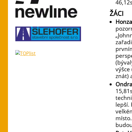
46,12s
ŽÁCI
Honza
pozor
„Johnn
zařadi
první
perspe
(býval
výšce
znát)
Ondra
15,81s
techni
lepší.
velké
místo.
budou