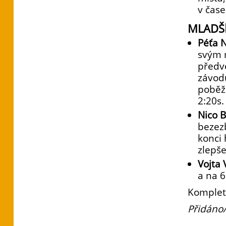
v čase
MLADŠÍ
Péťa 
svým 
předv
závodu
poběž
2:20s.
Nico 
bezezb
konci 
zlepše
Vojta
a na 6
Komplet
Přidáno/