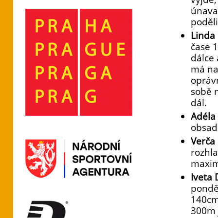
únava 
poděli
Linda
čase 1
dálce 
má na 
opráv
sobě m
dál.
Adéla
obsadi
Verča
rozhla
maxim
Iveta
pondě
140cm
300m 