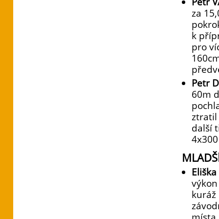
Petr 
za 15,
pokro
k příp
pro ví
160cm,
předve
Petr 
60m da
pochla
ztrati
další 
4x300
MLADŠ
Elišk
výkon 
kuráž 
závod
místa,