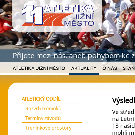
Přijďte mezi nás, aneb pohybem ke z
Atletika Jižní Město
Aktuality
O nás
Staň
Výsled
ATLETICKÝ ODDÍL
Rozvrh tréninků
Ve stře
Termíny závodů
na Letní
13 našic
Tréninkové prostory
mohli mí