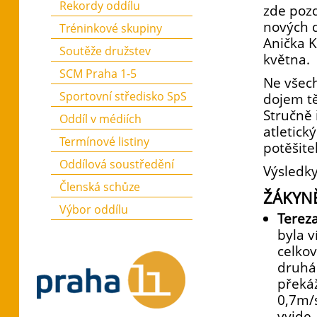
Rekordy oddílu
zde pozd
nových d
Tréninkové skupiny
Anička K
Soutěže družstev
května.
SCM Praha 1-5
Ne všech
Sportovní středisko SpS
dojem tě
Stručně 
Oddíl v médiích
atletick
Termínové listiny
potěšite
Oddílová soustředění
Výsledky
Členská schůze
ŽÁKYN
Výbor oddílu
Terez
byla v
celko
druhá 
překáž
0,7m/s
vyjde,