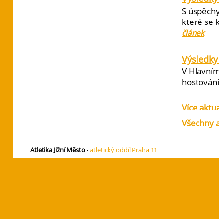
S úspěchy
které se 
článek
Výsledky 
V Hlavním
hostování 
Více aktua
Všechny a
Atletika Jižní Město
-
atletický oddíl Praha 11