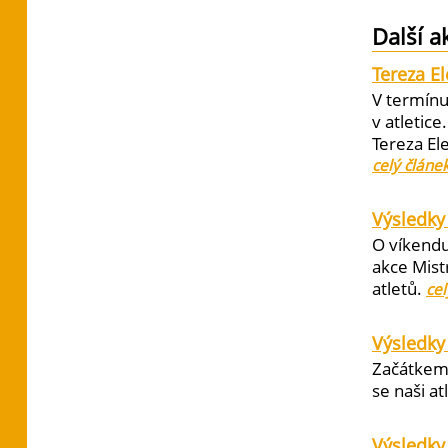
Další a
Tereza E
V termínu
v atletic
Tereza El
celý článe
Výsledky 
O víkendu
akce Mist
atletů.
cel
Výsledky
Začátkem 
se naši at
Výsledky