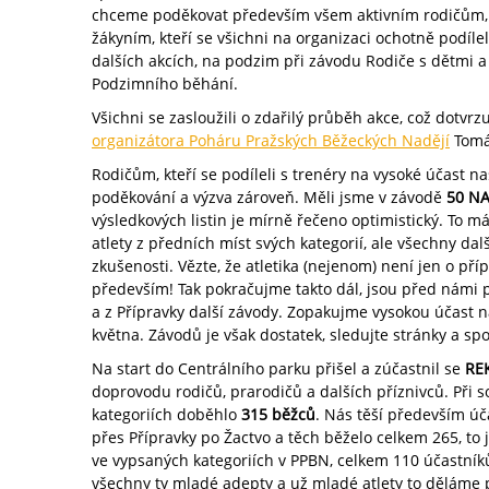
chceme poděkovat především všem aktivním rodičům, 
žákyním, kteří se všichni na organizaci ochotně podílel
dalších akcích, na podzim při závodu Rodiče s dětmi a 
Podzimního běhání.
Všichni se zasloužili o zdařilý průběh akce, což dotvrzu
organizátora Poháru Pražských Běžeckých Nadějí
Tomá
Rodičům, kteří se podíleli s trenéry na vysoké účast na
poděkování a výzva zároveň. Měli jsme v závodě
50 N
výsledkových listin je mírně řečeno optimistický. To
atlety z předních míst svých kategorií, ale všechny dalš
zkušenosti. Vězte, že atletika (nejenom) není jen o příp
především! Tak pokračujme takto dál, jsou před námi pr
a z Přípravky další závody. Zopakujme vysokou účast 
května. Závodů je však dostatek, sledujte stránky a sp
Na start do Centrálního parku přišel a zúčastnil se
RE
doprovodu rodičů, prarodičů a dalších příznivců. Při 
kategoriích doběhlo
315 běžců
. Nás těší především ú
přes Přípravky po Žactvo a těch běželo celkem 265, to 
ve vypsaných kategoriích v PPBN, celkem 110 účastníků 
všechny ty mladé adepty a už mladé atlety to děláme