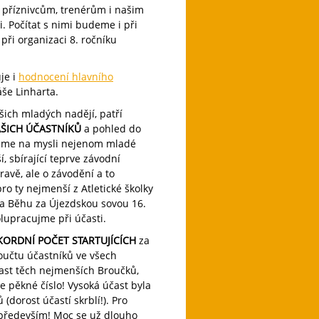
příznivcům, trenérům i našim
i. Počítat s nimi budeme i při
při organizaci 8. ročníku
je i
hodnocení hlavního
še Linharta.
šich mladých nadějí, patří
AŠICH ÚČASTNÍKŮ
a pohled do
 máme na mysli nejenom mladé
í, sbírající teprve závodní
ravě, ale o závodění a to
o ty nejmenší z Atletické školky
na Běhu za Újezdskou sovou 16.
olupracujme při účasti.
KORDNÍ POČET STARTUJÍCÍCH
za
součtu účastníků ve všech
čast těch nejmenších Broučků,
je pěkné číslo! Vysoká účast byla
(dorost účastí skrblí!). Pro
 především! Moc se už dlouho