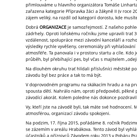
přimlouváme u hlavního organizátora Tomáše Linharta z
zařazena kategorie Přípravka žáci a žákyně II (v roce 2
zájem veliký, na rozdíl od kategorií dorostu, kde musít
Dobrá
ORGANIZACE
je samozřejmostí. Z našeho pohle
zádrhely. Oproti loňskému ročníku jsme upravili trať
vzdálenost, spolupráce mezi závodní kanceláří a rozh
výsledky rychle vyvěšeny, ceremoniály při vyhlašování
atmosféře. Ta panovala i v prostoru startu a cíle. Kdo 
průběh, byl přebíhající pes, byl včas s majitelem „odeji
Na dlouhém okruhu trať hlídali příslušníci městské pol
závodu byl bez práce a tak to má být.
V doprovodném programu na skákacím hradu a na prvcí
spousta dětí. Nahrálo nám, oproti předpovědi, pěkné po
závodící akorát. Kolem poledne nás dokonce pozdravil
Vy, kteří jste na závodě byli, tak máte své hodnocení.
atmosférou, organizací závodu spokojeni.
Na podzim, 17. října 2015, pořádáme 8. ročník Podzim
se zázemím v areálu Hrabákova. Tento závod byl vyhlá
účastníků a příznivců Závodem roku 2013 v Poháru Pra