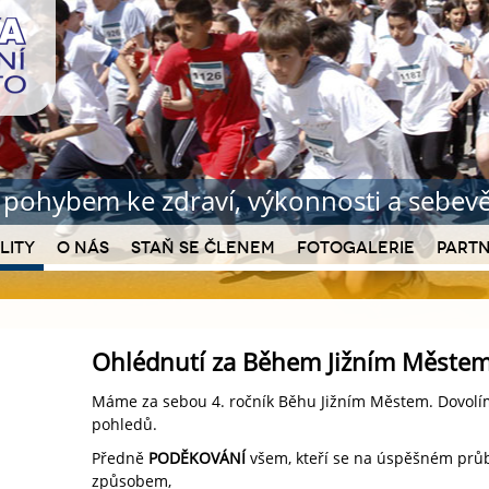
b pohybem ke zdraví
, výkonnosti a sebe
lity
O nás
Staň se členem
Fotogalerie
Partn
Ohlédnutí za Během Jižním Měste
Máme za sebou 4. ročník Běhu Jižním Městem. Dovolíme
pohledů.
Předně
PODĚKOVÁNÍ
všem, kteří se na úspěšném průbě
způsobem,