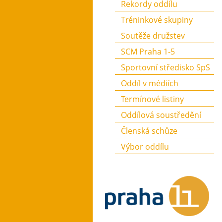
Rekordy oddílu
Tréninkové skupiny
Soutěže družstev
SCM Praha 1-5
Sportovní středisko SpS
Oddíl v médiích
Termínové listiny
Oddílová soustředění
Členská schůze
Výbor oddílu