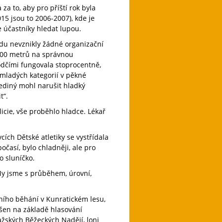
a to, aby pro příští rok byla
015 jsou to 2006-2007), kde je
e účastníky hledat lupou.
du nevznikly žádné organizační
 300 metrů na správnou
odčími fungovala stoprocentně,
 mladých kategorií v pěkné
jediný mohl narušit hladký
t“.
icie, vše proběhlo hladce. Lékař
ch Dětské atletiky se vystřídala
časí, bylo chladněji, ale pro
o sluníčko.
 My jsme s průběhem, úrovní,
ního běhání v Kunratickém lesu,
šen na základě hlasování
žských Běžeckých Nadějí, loni