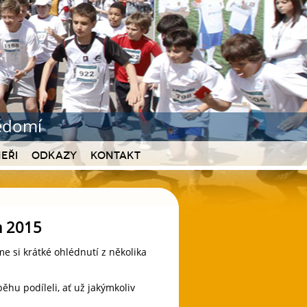
vědomí
eři
Odkazy
Kontakt
m 2015
 si krátké ohlédnutí z několika
hu podíleli, ať už jakýmkoliv