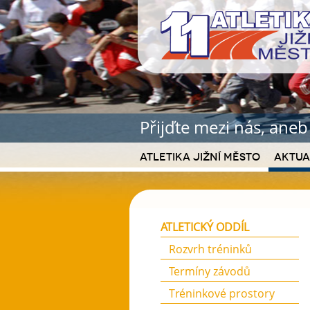
Přijďte mezi nás, ane
Atletika Jižní Město
Aktua
ATLETICKÝ ODDÍL
Rozvrh tréninků
Termíny závodů
Tréninkové prostory