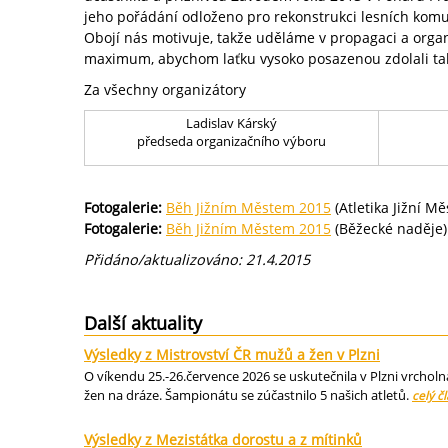
jeho pořádání odloženo pro rekonstrukci lesních komu
Obojí nás motivuje, takže uděláme v propagaci a orga
maximum, abychom laťku vysoko posazenou zdolali tak,
Za všechny organizátory
Ladislav Kárský
předseda organizačního výboru
Fotogalerie:
Běh Jižním Městem 2015
(Atletika Jižní Mě
Fotogalerie:
Běh Jižním Městem 2015
(Běžecké naděje)
Přidáno/aktualizováno: 21.4.2015
Další aktuality
Výsledky z Mistrovství ČR mužů a žen v Plzni
O víkendu 25.-26.července 2026 se uskutečnila v Plzni vrcholn
žen na dráze. Šampionátu se zúčastnilo 5 našich atletů.
celý č
Výsledky z Mezistátka dorostu a z mítinků