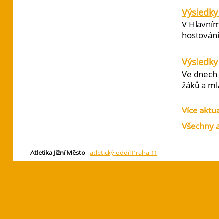
Výsledky 
V Hlavním
hostování 
Výsledky
Ve dnech 
žáků a ml
Více aktua
Všechny a
Atletika Jižní Město
-
atletický oddíl Praha 11