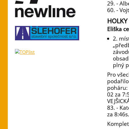
29. - Al
60. - Vo
HOLKY
Eliška c
2. mí
„předb
závodu
obsadi
plný 
Pro všec
podařilo
poháru:
02 za 7:
VEJŠICKÁ
83. - Ka
za 8:46s
Komplet