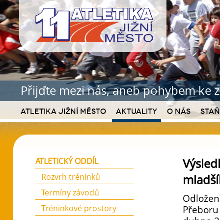
Přijďte mezi nás, aneb pohybem ke z
Atletika Jižní Město
Aktuality
O nás
Staň
Výsled
ATLETICKÝ ODDÍL
Rozvrh tréninků
mladší
Termíny závodů
Odložené
Tréninkové prostory
Přeboru 