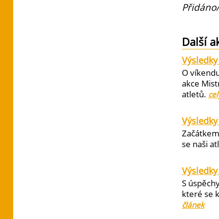
Přidáno/
Další a
Výsledky 
O víkendu
akce Mist
atletů.
cel
Výsledky
Začátkem 
se naši at
Výsledky
S úspěchy
které se 
článek