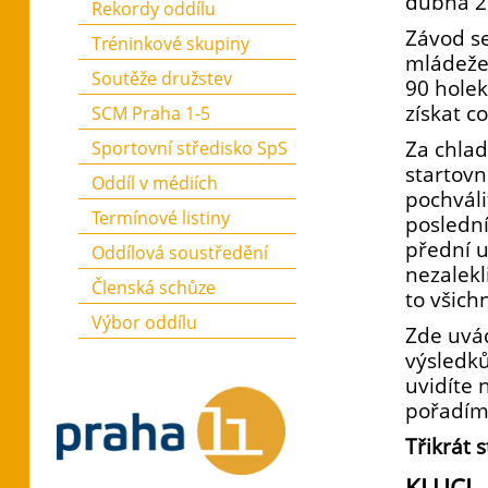
dubna 2
Rekordy oddílu
Závod se
Tréninkové skupiny
mládeže,
Soutěže družstev
90 holek
získat c
SCM Praha 1-5
Za chlad
Sportovní středisko SpS
startovn
Oddíl v médiích
pochváli
Termínové listiny
poslední
přední u
Oddílová soustředění
nezalekl
Členská schůze
to všichn
Výbor oddílu
Zde uvád
výsledků
uvidíte 
pořadím 
Třikrát 
KLUCI