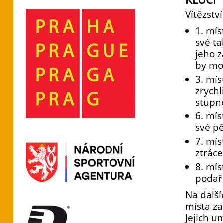
Vítězstv
1. mís
své ta
jeho z
by moh
3. mís
zrychl
stupně
6. mís
své pě
7. mís
ztráce
8. mí
podaři
Na další
místa za
Jejich u