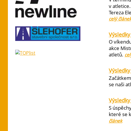
v atletic
Tereza El
celý článe
Výsledky 
O víkendu
akce Mist
atletů.
cel
Výsledky
Začátkem 
se naši at
Výsledky
S úspěchy
které se 
článek