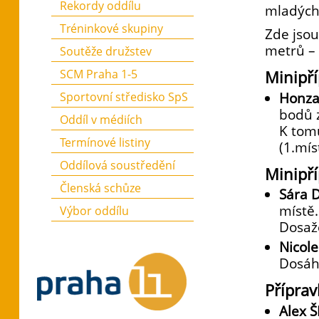
Rekordy oddílu
mladých
Tréninkové skupiny
Zde jsou
metrů –
Soutěže družstev
SCM Praha 1-5
Minipří
Honza
Sportovní středisko SpS
bodů 
Oddíl v médiích
K tom
Termínové listiny
(1.mís
Oddílová soustředění
Minipří
Členská schůze
Sára 
místě.
Výbor oddílu
Dosaž
Nicol
Dosáhl
Příprav
Alex 