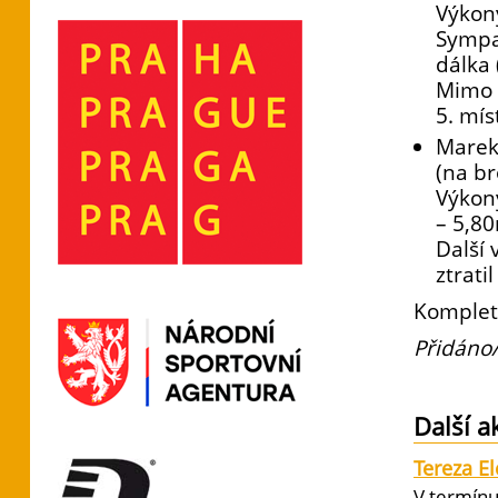
Výkony
Sympat
dálka 
Mimo č
5. mís
Marek
(na br
Výkony
– 5,8
Další 
ztrati
Komplet
Přidáno/
Další a
Tereza E
V termínu