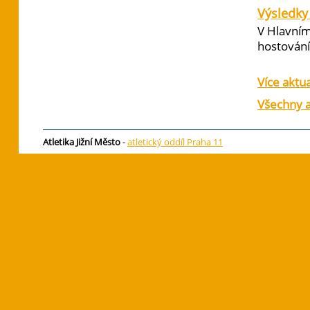
Výsledky 
V Hlavním
hostování 
Více aktua
Všechny a
Atletika Jižní Město
-
atletický oddíl Praha 11