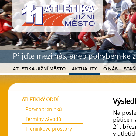
Přijďte mezi nás, aneb pohybem ke z
Atletika Jižní Město
Aktuality
O nás
Staň
Výsled
ATLETICKÝ ODDÍL
Rozvrh tréninků
Na posle
Termíny závodů
pětice n
21. břez
Tréninkové prostory
v atleti