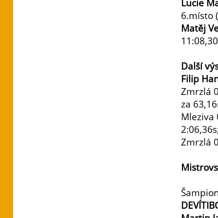
Lucie M
6.místo (
Matěj V
11:08,30
Další vý
Filip Ha
Zmrzlá 
za 63,16
Mleziva
2:06,36s
Zmrzlá 
Mistrovs
Šampioná
DEVÍTIB
Martin 