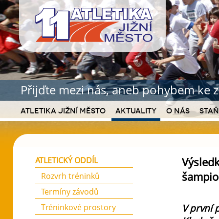
Přijďte mezi nás, aneb pohybem ke z
Atletika Jižní Město
Aktuality
O nás
Staň
Výsledk
ATLETICKÝ ODDÍL
šampio
Rozvrh tréninků
Termíny závodů
V první 
Tréninkové prostory