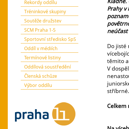
Kladně. 
Rekordy oddílu
Prahy v 
Tréninkové skupiny
pozname
Soutěže družstev
povětrno
SCM Praha 1-5
neúčast 
Sportovní středisko SpS
Do jisté
Oddíl v médiích
vícebojí
Termínové listiny
těmito a
Oddílová soustředění
V dospěl
nenastou
Členská schůze
juniorsk
Výbor oddílu
stříbrné
Celkem na
Na víceb