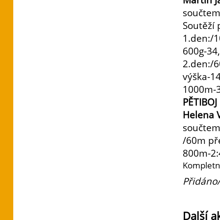
součtem
Soutěží 
1.den:/1
600g-34
2.den:/6
výška-1
1000m-3
PĚTIBOJ
Helena 
součtem 
/60m pře
800m-2:
Kompletní
Přidáno/
Další a