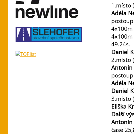
1.místo (
Adéla Ne
postoupi
4x100m m
4x100m 
49.24s.
Daniel K
2.místo (
Antonín 
postoupi
Adéla Ne
Daniel 
3.místo (
Eliška 
Další vý
Antonín 
čase 25,