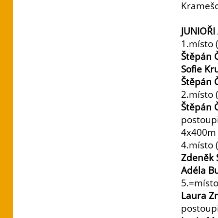
Kramešov
JUNIOŘI
1.místo (
Štěpán 
Sofie Kr
Štěpán 
2.místo (
Štěpán 
postoupi
4x400m j
4.místo (
Zdeněk 
Adéla B
5.=místo
Laura Z
postoupi