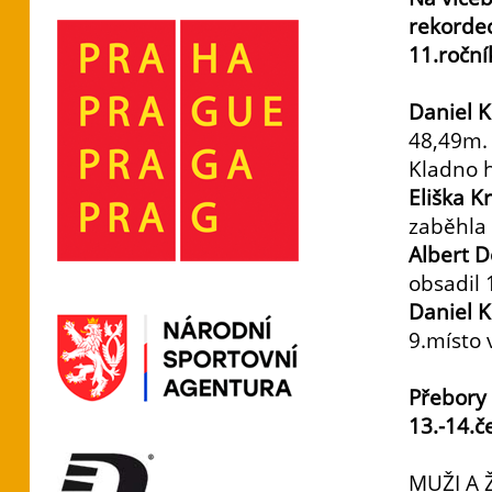
rekordec
11.roční
Daniel 
48,49m.
Kladno h
Eliška 
zaběhla 
Albert D
obsadil 
Daniel K
9.místo
Přebory 
13.-14.č
MUŽI A 