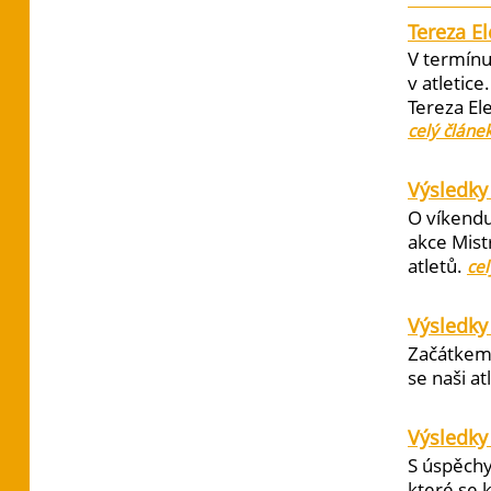
Tereza E
V termínu
v atletic
Tereza El
celý článe
Výsledky 
O víkendu
akce Mist
atletů.
cel
Výsledky
Začátkem 
se naši at
Výsledky
S úspěchy
které se 