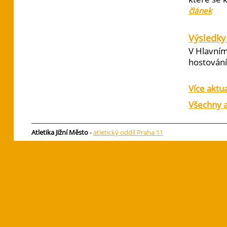
článek
Výsledky 
V Hlavním
hostování 
Více aktua
Všechny a
Atletika Jižní Město
-
atletický oddíl Praha 11