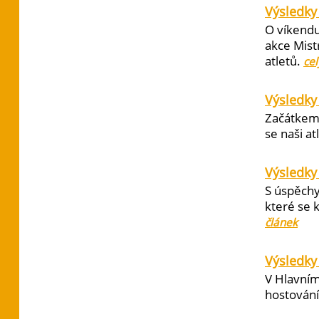
Výsledky 
O víkendu
akce Mist
atletů.
cel
Výsledky
Začátkem 
se naši at
Výsledky
S úspěchy
které se 
článek
Výsledky 
V Hlavním
hostování 