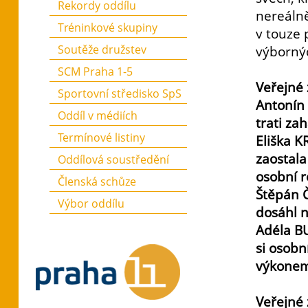
Rekordy oddílu
nereálně
Tréninkové skupiny
v touze 
Soutěže družstev
výborný
SCM Praha 1-5
Veřejné 
Sportovní středisko SpS
Antonín 
Oddíl v médiích
trati za
Termínové listiny
Eliška 
zaostala
Oddílová soustředění
osobní r
Členská schůze
Štěpán Č
Výbor oddílu
dosáhl 
Adéla BU
si osobn
výkonem
Veřejné 