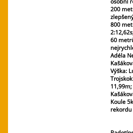
osobní r
200 metr
zlepšený
800 metr
2:12,62s
60 metrů
nejrychl
Adéla Ne
Kašáková
Výška: L
Trojsko
11,99m; 
Kašáková
Koule 5k
rekordu
Radotíns