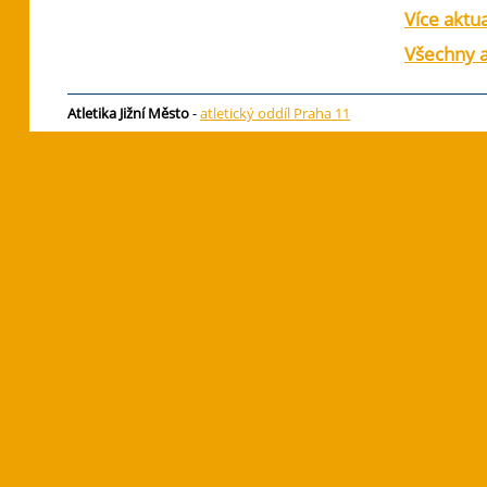
Více aktua
Všechny a
Atletika Jižní Město
-
atletický oddíl Praha 11