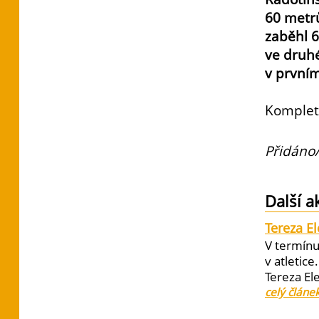
60 metrů
zaběhl 6
ve druhé
v první
Komplet
Přidáno/
Další a
Tereza E
V termínu
v atletic
Tereza El
celý článe