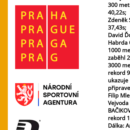
300 metr
40,22s;
Zdeněk S
37,43s;
David Ďo
Habrda 0
1000 met
zaběhl 2
3000 met
rekord 
ukazuje
připrave
Filip Ml
Vejvoda 
BAČIKOVÁ
rekord 1
Dálka: A