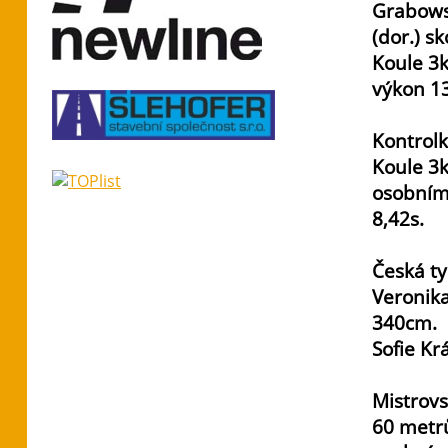
Grabows
(dor.) s
Koule 3k
výkon 1
Kontrolk
Koule 3k
osobním
8,42s.
Česká ty
Veronik
340cm.
Sofie Kr
Mistrovs
60 metrů