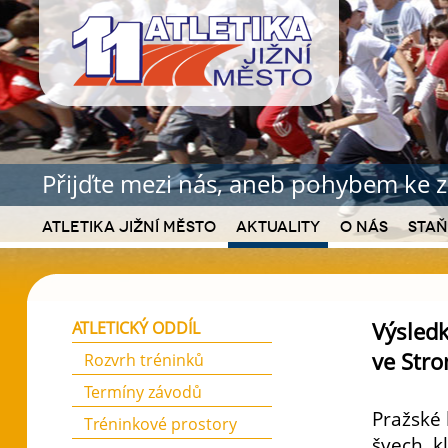
Přijďte mezi nás, aneb pohybem ke z
Atletika Jižní Město
Aktuality
O nás
Staň
Výsledk
ATLETICKÝ ODDÍL
ve Str
Rozvrh tréninků
Termíny závodů
Pražské 
Tréninkové prostory
švech, k