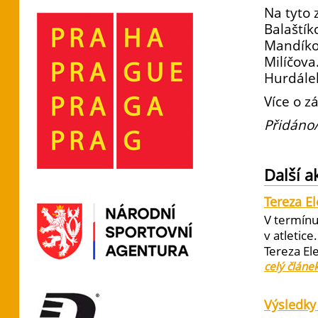
Na tyto 
Balaštík
Mandíkov
Milíčova
Hurdále
Více o z
Přidáno/
Další a
Tereza E
V termínu
v atletic
Tereza El
celý článe
Výsledky 