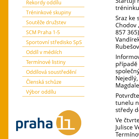
Startují
Rekordy oddílu
tréninku
Tréninkové skupiny
Sraz ke 
Soutěže družstev
Chodov 
857 365)
SCM Praha 1-5
Vandírek
Sportovní středisko SpS
Rubešov
Oddíl v médiích
Informov
Termínové listiny
případě 
společný
Oddílová soustředění
Nejedlý,
Členská schůze
Magdalen
Výbor oddílu
Potvrďte
tunelu n
středy d
Ve čtvrt
Julisce 
Termíno