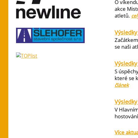
O víkendu
akce Mist
atletů.
cel
Výsledky
Začátkem 
se naši at
Výsledky
S úspěchy
které se 
článek
Výsledky 
V Hlavním
hostování 
Více aktua