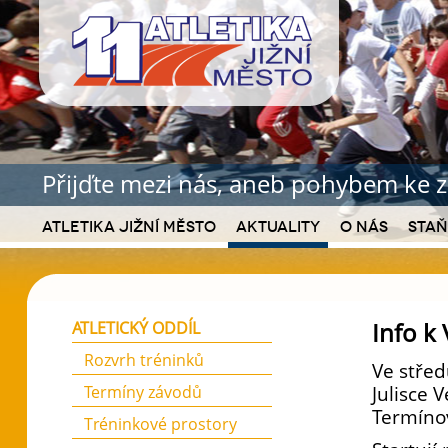
Přijďte mezi nás, aneb pohybem ke z
Atletika Jižní Město
Aktuality
O nás
Staň
Info k
ATLETICKÝ ODDÍL
Rozvrh tréninků
Ve střed
Termíny závodů
Julisce 
Termíno
Tréninkové prostory