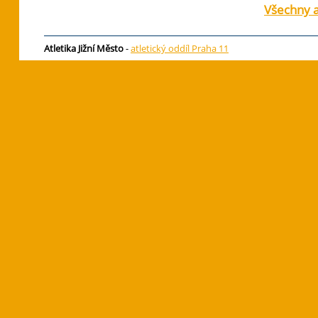
Všechny a
Atletika Jižní Město
-
atletický oddíl Praha 11