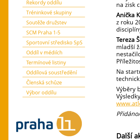
Rekordy oddílu
na zisk 
Tréninkové skupiny
Anička
z roku 2
Soutěže družstev
disciplí
SCM Praha 1-5
Tereza 
Sportovní středisko SpS
mladší ž
Oddíl v médiích
nestačil
Příležit
Termínové listiny
Na start
Oddílová soustředění
technic
Členská schůze
Výběry 
Výbor oddílu
Výsledky
www.atle
Přidáno/
Další a