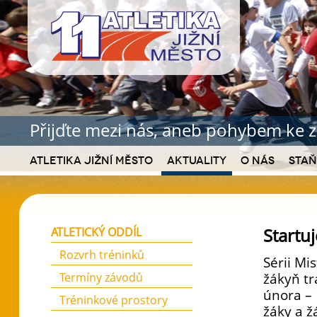
Přijďte mezi nás, aneb pohybem ke z
Atletika Jižní Město
Aktuality
O nás
Staň
Startu
ATLETICKÝ ODDÍL
Rozvrh tréninků
Sérii Mi
Termíny závodů
žákyň tr
února – 
Tréninkové prostory
žáky a ž