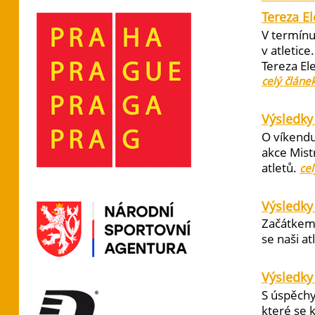
Tereza E
V termínu
v atletic
Tereza El
celý článe
Výsledky 
O víkendu
akce Mist
atletů.
cel
Výsledky
Začátkem 
se naši at
Výsledky
S úspěchy
které se 