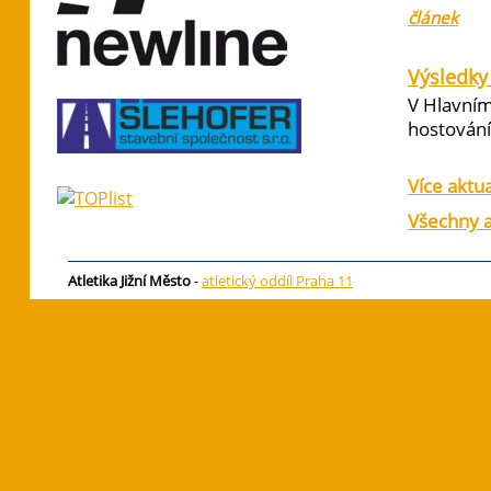
článek
Výsledky 
V Hlavním
hostování 
Více aktua
Všechny a
Atletika Jižní Město
-
atletický oddíl Praha 11