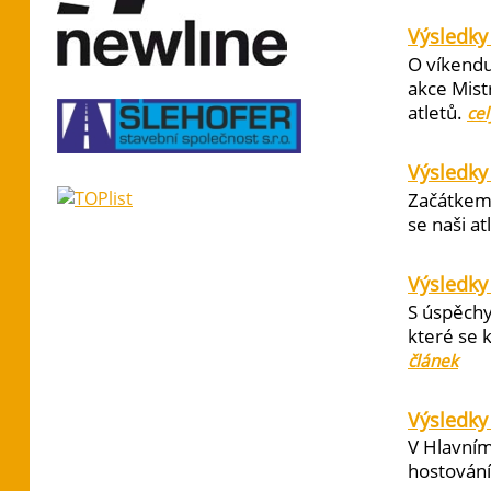
Výsledky 
O víkendu
akce Mist
atletů.
cel
Výsledky
Začátkem 
se naši at
Výsledky
S úspěchy
které se 
článek
Výsledky 
V Hlavním
hostování 