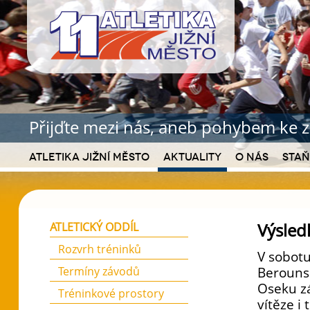
Přijďte mezi nás, aneb pohybem ke z
Atletika Jižní Město
Aktuality
O nás
Staň
Výsled
ATLETICKÝ ODDÍL
Rozvrh tréninků
V sobot
Termíny závodů
Berouns
Oseku zá
Tréninkové prostory
vítěze i