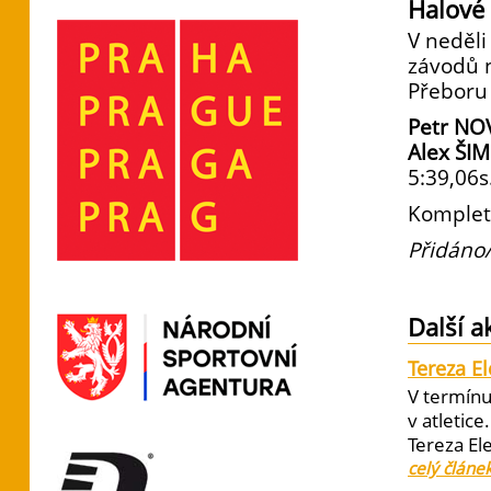
Halové
V neděli
závodů n
Přeboru 
Petr NO
Alex ŠI
5:39,06s
Komplet
Přidáno/
Další a
Tereza E
V termínu
v atletic
Tereza El
celý článe