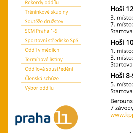
Rekordy oddílu
Hoši 12
Tréninkové skupiny
3. místo
Soutěže družstev
7. místo
Startova
SCM Praha 1-5
Sportovní středisko SpS
Hoši 10
Oddíl v médiích
1. místo
3. místo
Termínové listiny
Startova
Oddílová soustředění
Hoši 8-
Členská schůze
5. místo
Výbor oddílu
Startova
Berouns
7 závody
www.kp