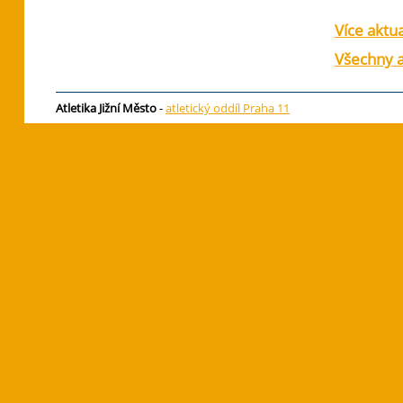
Více aktua
Všechny a
Atletika Jižní Město
-
atletický oddíl Praha 11