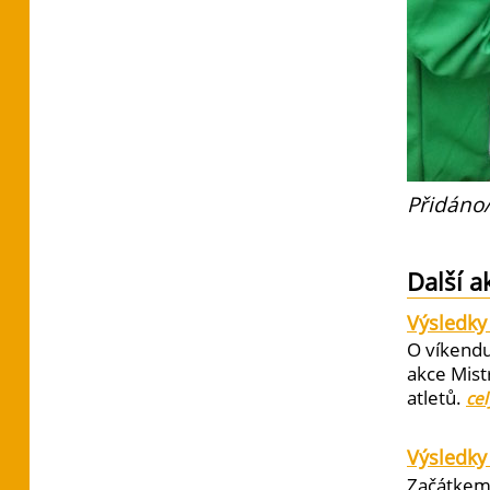
Přidáno/
Další a
Výsledky 
O víkendu
akce Mist
atletů.
cel
Výsledky
Začátkem 