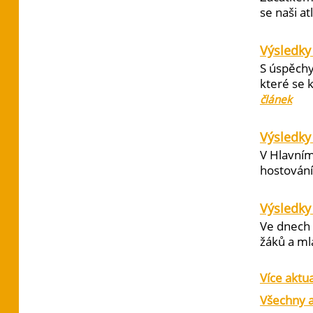
se naši at
Výsledky
S úspěchy
které se 
článek
Výsledky 
V Hlavním
hostování 
Výsledky
Ve dnech 
žáků a ml
Více aktua
Všechny a