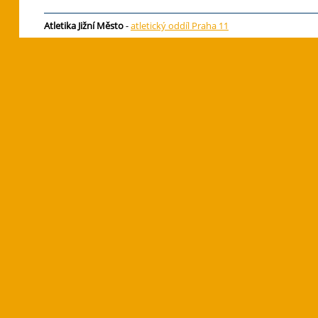
Atletika Jižní Město
-
atletický oddíl Praha 11