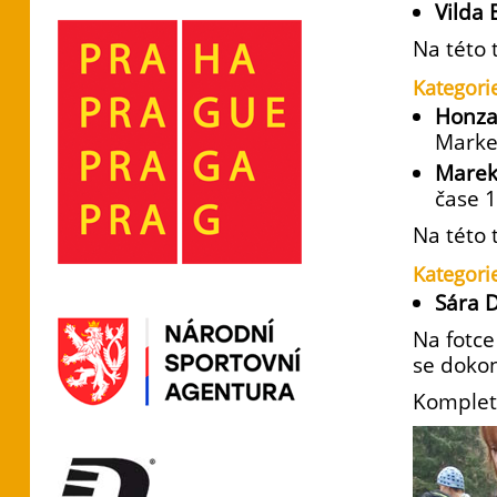
Vilda
Na této 
Kategori
Honza
Mark
Marek
čase 1
Na této 
Kategori
Sára 
Na fotce
se dokon
Komplet