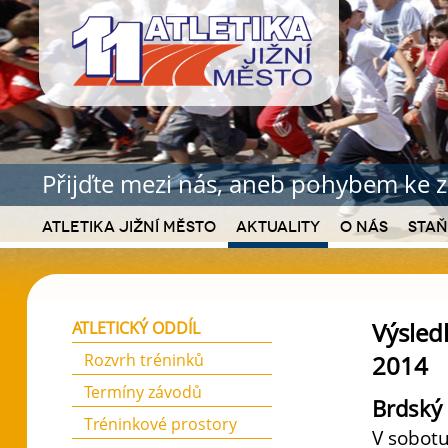
Přijďte mezi nás, aneb pohybem ke z
Atletika Jižní Město
Aktuality
O nás
Staň
Výsled
ATLETICKÝ ODDÍL
Rozvrh tréninků
2014
Termíny závodů
Brdský 
Tréninkové prostory
V sobotu