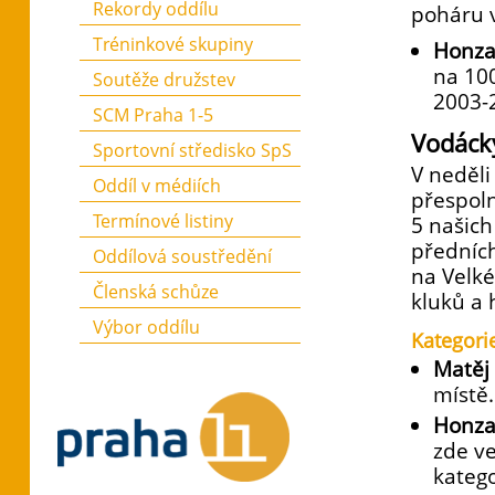
Rekordy oddílu
poháru v
Tréninkové skupiny
Honza
na 100
Soutěže družstev
2003-2
SCM Praha 1-5
Vodácký
Sportovní středisko SpS
V neděli
Oddíl v médiích
přespoln
Termínové listiny
5 našich
předních
Oddílová soustředění
na Velké
Členská schůze
kluků a 
Výbor oddílu
Kategori
Matěj
místě.
Honza
zde ve
katego