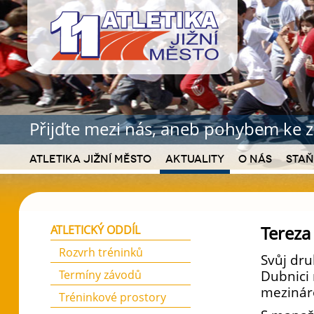
Přijďte mezi nás, aneb pohybem ke z
Atletika Jižní Město
Aktuality
O nás
Staň
Tereza
ATLETICKÝ ODDÍL
Rozvrh tréninků
Svůj dru
Termíny závodů
Dubnici
mezináro
Tréninkové prostory