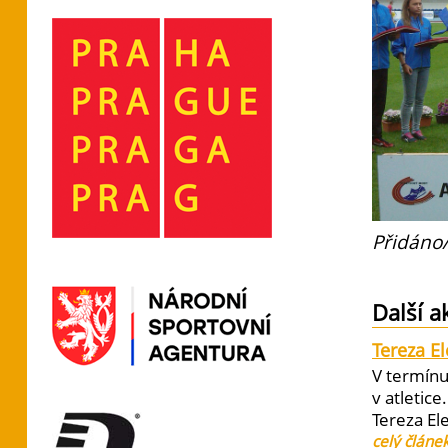
Přidáno/
Další a
Tereza E
V termínu
v atletic
Tereza El
celý článe