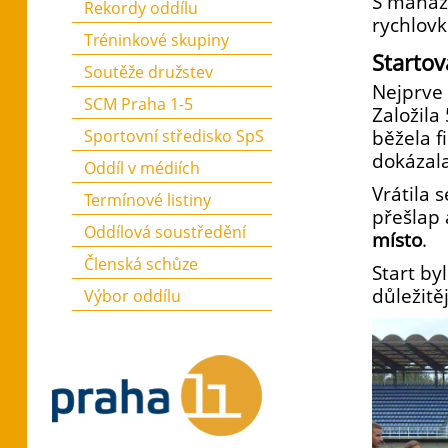
S manaž
Rekordy oddílu
rychlovk
Tréninkové skupiny
Startov
Soutěže družstev
Nejprve 
SCM Praha 1-5
Založila
běžela f
Sportovní středisko SpS
dokázal
Oddíl v médiích
Vrátila 
Termínové listiny
přešlap 
Oddílová soustředění
místo
.
Členská schůze
Start by
důležitě
Výbor oddílu