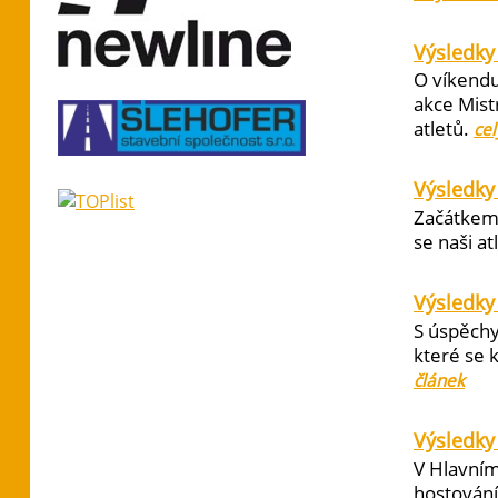
Výsledky 
O víkendu
akce Mist
atletů.
cel
Výsledky
Začátkem 
se naši at
Výsledky
S úspěchy
které se 
článek
Výsledky 
V Hlavním
hostování 