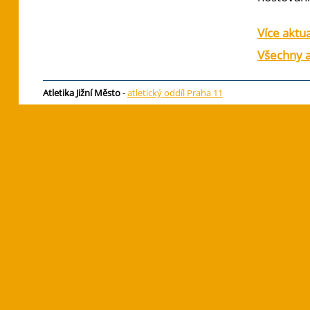
Více aktua
Všechny a
Atletika Jižní Město
-
atletický oddíl Praha 11