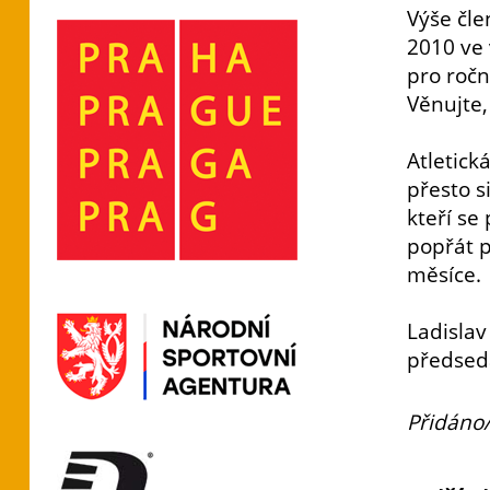
Výše čle
2010 ve 
pro ročn
Věnujte,
Atletick
přesto s
kteří se
popřát 
měsíce.
Ladislav
předsed
Přidáno/