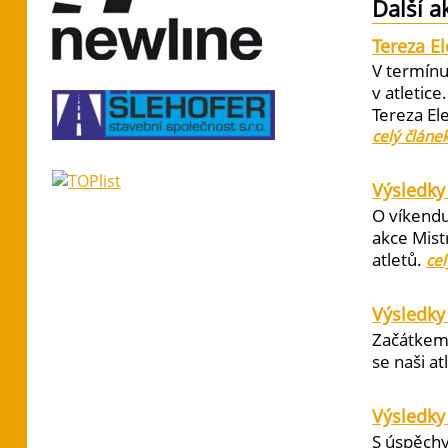
Další a
Tereza E
V termínu
v atletic
Tereza El
celý článe
Výsledky 
O víkendu
akce Mist
atletů.
cel
Výsledky
Začátkem 
se naši at
Výsledky
S úspěchy