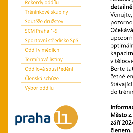
Rekordy oddílu
detailně
Tréninkové skupiny
Věnujte
Soutěže družstev
pozornos
Očekávám
SCM Praha 1-5
upozorň
Sportovní středisko SpS
optimál
Oddíl v médiích
kapacitn
Termínové listiny
v tělocv
Berte ta
Oddílová soustředění
četné em
Členská schůze
Stávajíc
Výbor oddílu
do tréni
Informac
Město z.
září 202
členem.