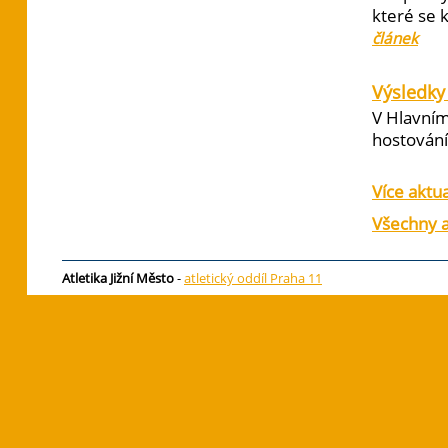
které se 
článek
Výsledky 
V Hlavním
hostování 
Více aktua
Všechny a
Atletika Jižní Město
-
atletický oddíl Praha 11