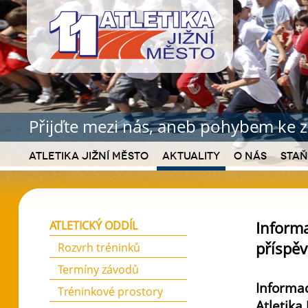
Přijďte mezi nás, aneb pohybem ke z
Atletika Jižní Město
Aktuality
O nás
Staň
Inform
ATLETICKÝ ODDÍL
příspě
Rozvrh tréninků
Termíny závodů
Informac
Tréninkové prostory
Atletika