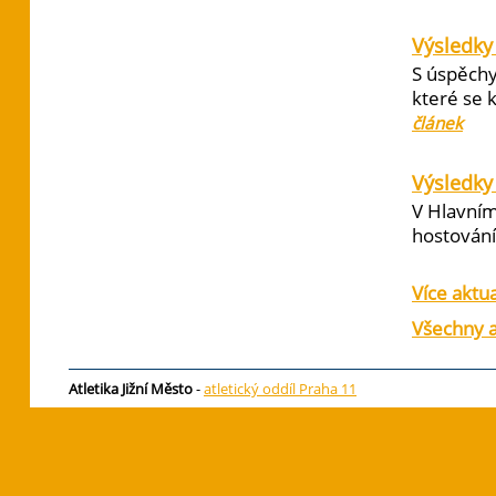
Výsledky
S úspěchy
které se 
článek
Výsledky 
V Hlavním
hostování 
Více aktua
Všechny a
Atletika Jižní Město
-
atletický oddíl Praha 11