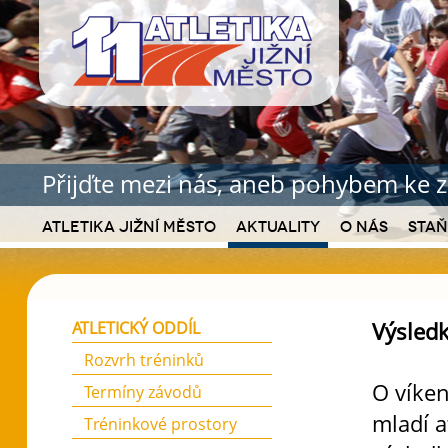
Přijďte mezi nás, aneb pohybem ke z
Atletika Jižní Město
Aktuality
O nás
Staň
Výsledk
ATLETICKÝ ODDÍL
Rozvrh tréninků
O víken
Termíny závodů
mladí a
Tréninkové prostory