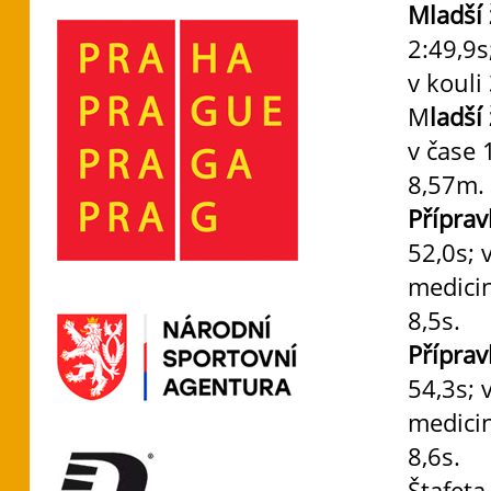
Mladší 
2:49,9s
v kouli
M
ladší
v čase 
8,57m.
Příprav
52,0s; 
medici
8,5s.
Příprav
54,3s; 
medici
8,6s.
Štafeta