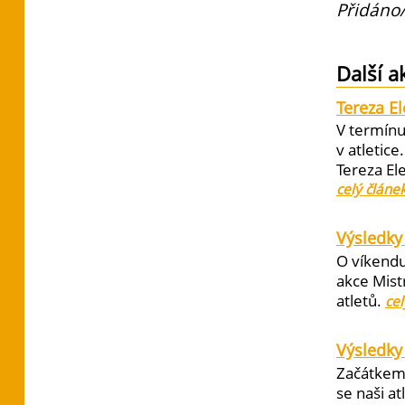
Přidáno/
Další a
Tereza E
V termínu
v atletic
Tereza El
celý článe
Výsledky 
O víkendu
akce Mist
atletů.
cel
Výsledky
Začátkem 
se naši at