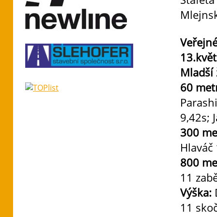
Mlejnsk
Veřejné
13.kvě
Mladší 
60 met
Parashi
9,42s; 
300 me
Hlaváč 
800 me
11 zabě
Výška:
11 skoč