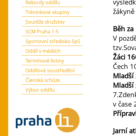
výsledk
Rekordy oddílu
žákyně
Tréninkové skupiny
Soutěže družstev
Běh za 
SCM Praha 1-5
V pozdě
Sportovní středisko SpS
tzv.Sov
Oddíl v médiích
Žáci 1
Termínové listiny
Čech 10
Oddílová soustředění
Mladší
Členská schůze
Mladší
Výbor oddílu
7.Zdenk
v čase 
Přípra
Jarní a