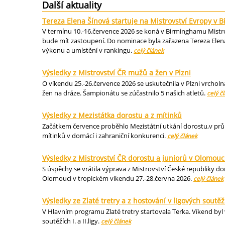
Další aktuality
Tereza Elena Šínová startuje na Mistrovství Evropy v
V termínu 10.-16.července 2026 se koná v Birminghamu Mistrov
bude mít zastoupení. Do nominace byla zařazena Tereza Elena
výkonu a umístění v rankingu.
celý článek
Výsledky z Mistrovství ČR mužů a žen v Plzni
O víkendu 25.-26.července 2026 se uskutečnila v Plzni vrcholn
žen na dráze. Šampionátu se zúčastnilo 5 našich atletů.
celý č
Výsledky z Mezistátka dorostu a z mítinků
Začátkem července proběhlo Mezistátní utkání dorostu,v průbě
mítinků v domácí i zahraniční konkurenci.
celý článek
Výsledky z Mistrovství ČR dorostu a juniorů v Olomouc
S úspěchy se vrátila výprava z Mistrovství České republiky dor
Olomouci v tropickém víkendu 27.-28.června 2026.
celý článek
Výsledky ze Zlaté tretry a z hostování v ligových soutěž
V Hlavním programu Zlaté tretry startovala Terka. Víkend byl
soutěžích I. a II.ligy.
celý článek