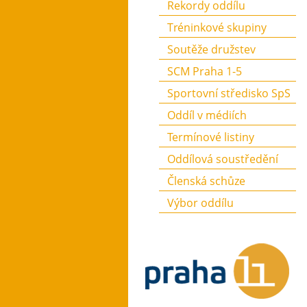
Rekordy oddílu
Tréninkové skupiny
Soutěže družstev
SCM Praha 1-5
Sportovní středisko SpS
Oddíl v médiích
Termínové listiny
Oddílová soustředění
Členská schůze
Výbor oddílu