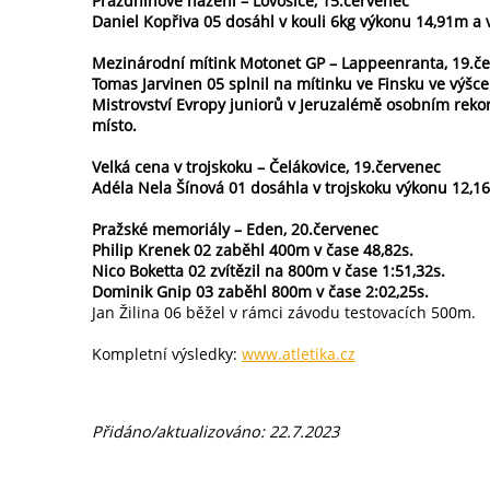
Prázdninové házení – Lovosice, 15.červenec
Daniel Kopřiva 05 dosáhl v kouli 6kg výkonu 14,91m a 
Mezinárodní mítink Motonet GP – Lappeenranta, 19.č
Tomas Jarvinen 05 splnil na mítinku ve Finsku ve výšc
Mistrovství Evropy juniorů v Jeruzalémě osobním reko
místo.
Velká cena v trojskoku – Čelákovice, 19.červenec
Adéla Nela Šínová 01 dosáhla v trojskoku výkonu 12,1
Pražské memoriály – Eden, 20.červenec
Philip Krenek 02 zaběhl 400m v čase 48,82s.
Nico Boketta 02 zvítězil na 800m v čase 1:51,32s.
Dominik Gnip 03 zaběhl 800m v čase 2:02,25s.
Jan Žilina 06 běžel v rámci závodu testovacích 500m.
Kompletní výsledky:
www.atletika.cz
Přidáno/aktualizováno: 22.7.2023