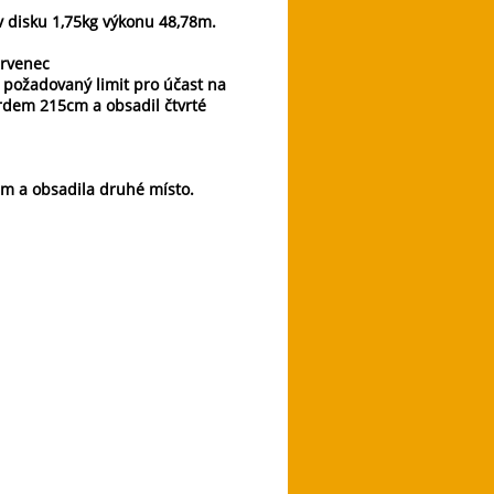
v disku 1,75kg výkonu 48,78m.
ervenec
e požadovaný limit pro účast na
rdem 215cm a obsadil čtvrté
6m a obsadila druhé místo.