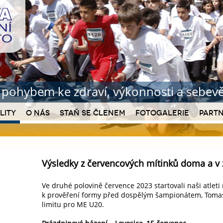
b pohybem ke zdraví
, výkonnosti a sebe
lity
O nás
Staň se členem
Fotogalerie
Partn
Výsledky z červencových mítinků doma a v 
Ve druhé polovině července 2023 startovali naši atlet
k prověření formy před dospělým šampionátem, Tomas
limitu pro ME U20.