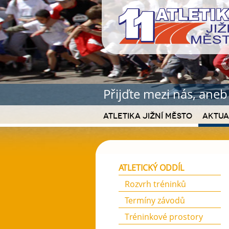
Přijďte mezi nás, ane
Atletika Jižní Město
Aktua
ATLETICKÝ ODDÍL
Rozvrh tréninků
Termíny závodů
Tréninkové prostory