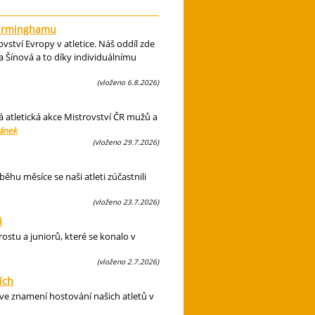
 Birminghamu
ství Evropy v atletice. Náš oddíl zde
 Šínová a to díky individuálnímu
(vloženo 6.8.2026)
á atletická akce Mistrovství ČR mužů a
lánek
(vloženo 29.7.2026)
hu měsíce se naši atleti zúčastnili
(vloženo 23.7.2026)
i
ostu a juniorů, které se konalo v
(vloženo 2.7.2026)
ích
 ve znamení hostování našich atletů v