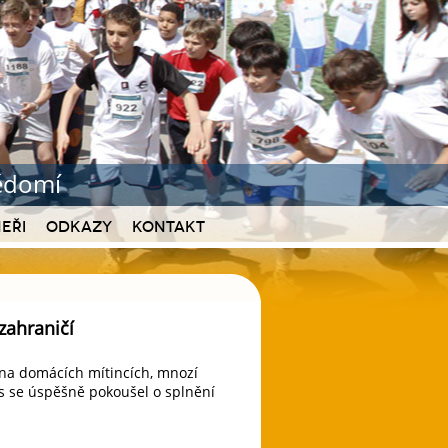
vědomí
eři
Odkazy
Kontakt
zahraničí
i na domácích mítincích, mnozí
 se úspěšně pokoušel o splnění