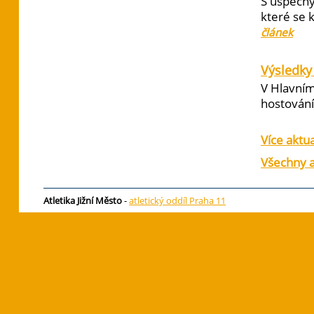
S úspěchy
které se 
článek
Výsledky 
V Hlavním
hostování 
Více aktua
Všechny a
Atletika Jižní Město
-
atletický oddíl Praha 11