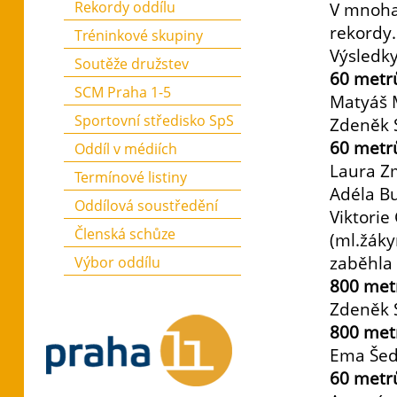
Rekordy oddílu
V mnoha
rekordy.
Tréninkové skupiny
Výsledky
Soutěže družstev
60 metrů
SCM Praha 1-5
Matyáš M
Sportovní středisko SpS
Zdeněk S
60 metr
Oddíl v médiích
Laura Zm
Termínové listiny
Adéla Bu
Oddílová soustředění
Viktorie
Členská schůze
(ml.žáky
zaběhla 
Výbor oddílu
800 metr
Zdeněk S
800 met
Ema Šed
60 metrů