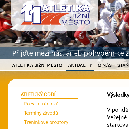
Přijďte mezi nás, aneb pohybem ke z
Atletika Jižní Město
Aktuality
O nás
Staň
Výsledky
ATLETICKÝ ODDÍL
Rozvrh tréninků
V ponděl
Termíny závodů
Veřejné 
Tréninkové prostory
startova