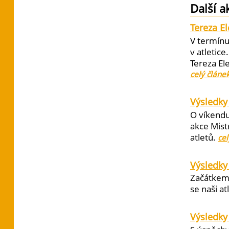
Další a
Tereza E
V termínu
v atletic
Tereza El
celý článe
Výsledky 
O víkendu
akce Mist
atletů.
cel
Výsledky
Začátkem 
se naši at
Výsledky