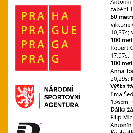
Antonín 
zaběhl 1
60 metr
Viktorie
10,37s; 
100 metr
Robert 
17,97s.
100 met
Anna Toc
20,29s; 
Výška ž
Ema Šedl
136cm; K
Dálka žá
Filip Ml
Antonín 
Koule 4k