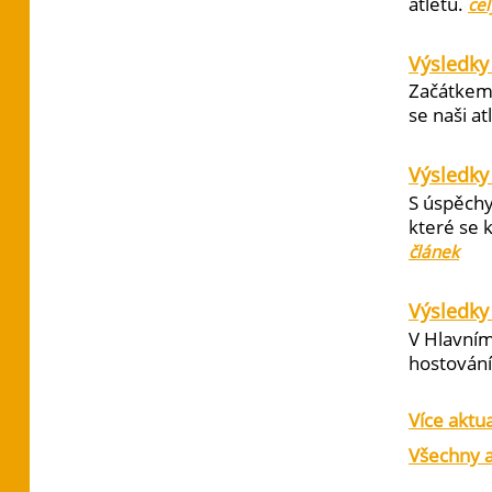
atletů.
cel
Výsledky
Začátkem 
se naši at
Výsledky
S úspěchy
které se 
článek
Výsledky 
V Hlavním
hostování 
Více aktua
Všechny a