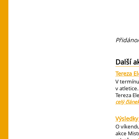
Přidáno/
Další a
Tereza E
V termínu
v atletic
Tereza El
celý článe
Výsledky 
O víkendu
akce Mist