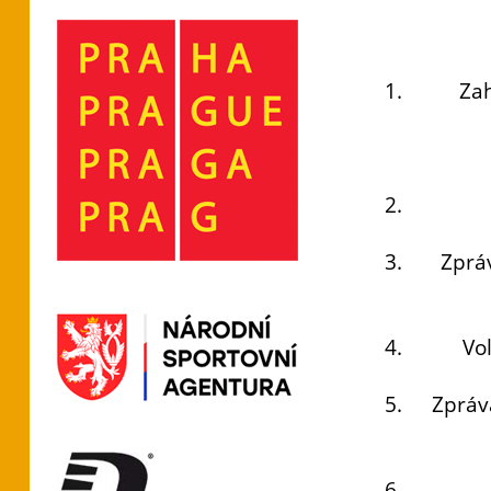
Zah
Zprá
Vo
Zpráv