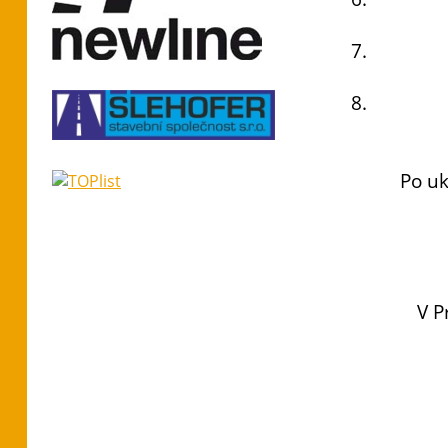
Po uk
V