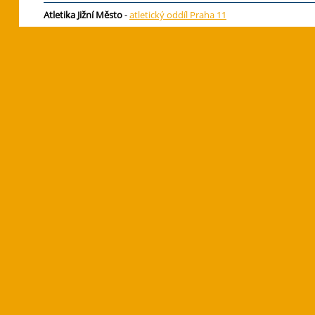
Atletika Jižní Město
-
atletický oddíl Praha 11