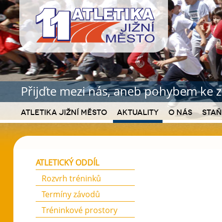
Přijďte mezi nás, aneb pohybem ke z
Atletika Jižní Město
Aktuality
O nás
Staň
ATLETICKÝ ODDÍL
Rozvrh tréninků
Termíny závodů
Tréninkové prostory