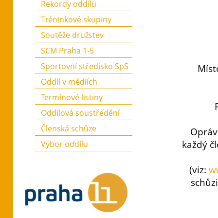
Rekordy oddílu
Tréninkové skupiny
Soutěže družstev
SCM Praha 1-5
Sportovní středisko SpS
Míst
Oddíl v médiích
Termínové listiny
Oddílová soustředění
Členská schůze
Oprávn
každý č
Výbor oddílu
(viz:
w
schůzi