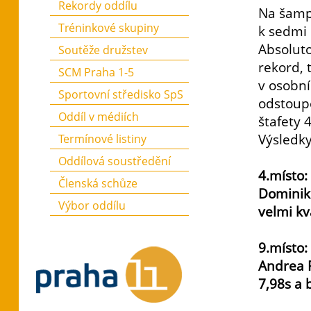
Rekordy oddílu
Na šamp
Tréninkové skupiny
k sedmi 
Absoluto
Soutěže družstev
rekord, 
SCM Praha 1-5
v osobní
Sportovní středisko SpS
odstoupe
Oddíl v médiích
štafety
Výsledk
Termínové listiny
Oddílová soustředění
4.místo:
Členská schůze
Dominik 
Výbor oddílu
velmi kv
9.místo:
Andrea 
7,98s a 