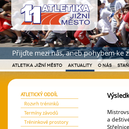
Přijďte mezi nás, aneb pohybem ke z
Atletika Jižní Město
Aktuality
O nás
Staň
Výsledk
ATLETICKÝ ODDÍL
Rozvrh tréninků
Mistrovs
Termíny závodů
a deštiv
Tréninkové prostory
Střelnic