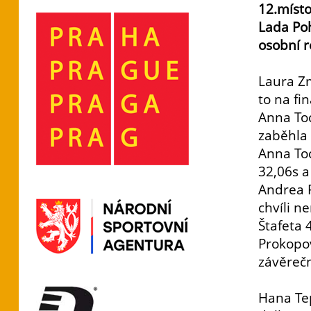
12.místo
Lada Poh
osobní r
Laura Zm
to na fi
Anna To
zaběhla 
Anna To
32,06s a
Andrea 
chvíli n
Štafeta 
Prokopov
závěrečn
Hana Te