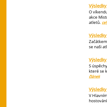
Výsledky 
O víkendu
akce Mist
atletů.
cel
Výsledky
Začátkem 
se naši at
Výsledky
S úspěchy
které se 
článek
Výsledky 
V Hlavním
hostování 