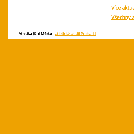
Více aktua
Všechny a
Atletika Jižní Město
-
atletický oddíl Praha 11