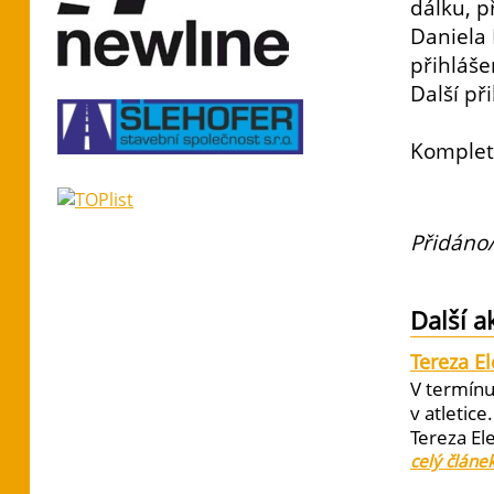
dálku, p
Daniela
přihláše
Další př
Komplet
Přidáno/
Další a
Tereza E
V termínu
v atletic
Tereza El
celý článe