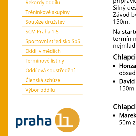
přípravk
Rekordy oddílu
Silný dé
Tréninkové skupiny
Závod b
150m.
Soutěže družstev
Na start
SCM Praha 1-5
termín n
Sportovní středisko SpS
nejmladš
Oddíl v médiích
Chlapc
Termínové listiny
Honz
Oddílová soustředění
obsadi
Členská schůze
David
150m 
Výbor oddílu
Chlapc
Marek
50m z