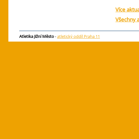
Více aktua
Všechny a
Atletika Jižní Město
-
atletický oddíl Praha 11