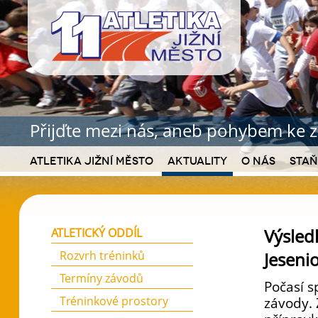
Přijďte mezi nás, aneb pohybem ke z
Atletika Jižní Město
Aktuality
O nás
Staň
Výsled
ATLETICKÝ ODDÍL
Rozvrh tréninků
Jeseni
Termíny závodů
Počasí 
Tréninkové prostory
závody. 