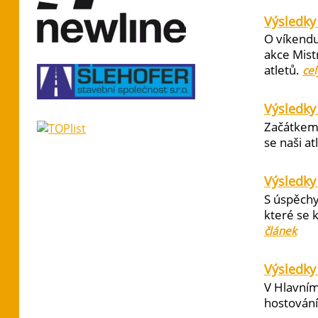
Výsledky 
O víkendu
akce Mist
atletů.
cel
Výsledky
Začátkem 
se naši at
Výsledky
S úspěchy
které se 
článek
Výsledky 
V Hlavním
hostování 