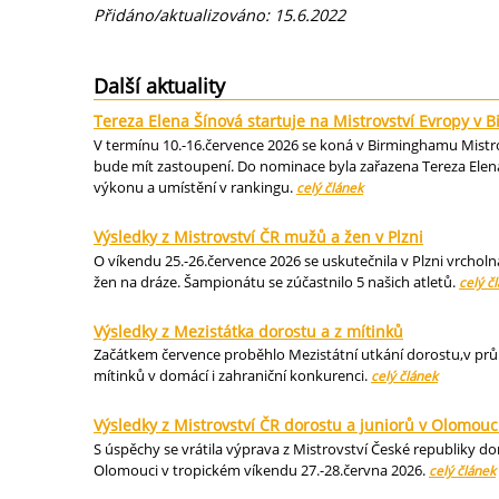
Přidáno/aktualizováno: 15.6.2022
Další aktuality
Tereza Elena Šínová startuje na Mistrovství Evropy v
V termínu 10.-16.července 2026 se koná v Birminghamu Mistrov
bude mít zastoupení. Do nominace byla zařazena Tereza Elena
výkonu a umístění v rankingu.
celý článek
Výsledky z Mistrovství ČR mužů a žen v Plzni
O víkendu 25.-26.července 2026 se uskutečnila v Plzni vrcholn
žen na dráze. Šampionátu se zúčastnilo 5 našich atletů.
celý č
Výsledky z Mezistátka dorostu a z mítinků
Začátkem července proběhlo Mezistátní utkání dorostu,v průbě
mítinků v domácí i zahraniční konkurenci.
celý článek
Výsledky z Mistrovství ČR dorostu a juniorů v Olomouc
S úspěchy se vrátila výprava z Mistrovství České republiky dor
Olomouci v tropickém víkendu 27.-28.června 2026.
celý článek