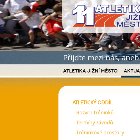
Přijďte mezi nás, ane
Atletika Jižní Město
Aktua
ATLETICKÝ ODDÍL
Rozvrh tréninků
Termíny závodů
Tréninkové prostory