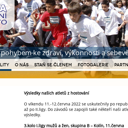
b pohybem ke zdraví
, výkonnosti a sebe
lity
O nás
Staň se členem
Fotogalerie
Partn
Výsledky našich atletů z hostování
O víkendu 11.-12.června 2022 se uskutečnily po republ
až po II.ligy. Do závodů se zapojili také někteří naši atl
výsledky.
3.kolo I.ligy mužů a žen, skupina B – Kolín, 11.června