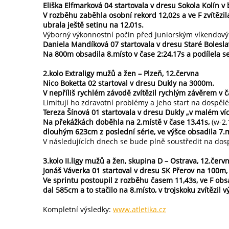
Eliška Elfmarková 04 startovala v dresu Sokola Kolín 
V rozběhu zaběhla osobní rekord 12,02s a ve F zvítězi
ubrala ještě setinu na 12,01s.
Výborný výkonnostní počin před juniorským víkendov
Daniela Mandíková 07 startovala v dresu Staré Bolesl
Na 800m obsadila 8.místo v čase 2:24,17s a podílela se
2.kolo Extraligy mužů a žen – Plzeň, 12.června
Nico Boketta 02 startoval v dresu Dukly na 3000m.
V nepříliš rychlém závodě zvítězil rychlým závěrem v č
Limitují ho zdravotní problémy a jeho start na dospěl
Tereza Šínová 01 startovala v dresu Dukly „v malém víc
Na překážkách doběhla na 2.místě v čase 13,41s,
(w-2,
dlouhým 623cm z poslední série, ve výšce obsadila 7
V následujících dnech se bude plně soustředit na do
3.kolo II.ligy mužů a žen, skupina D – Ostrava, 12.červ
Jonáš Váverka 01 startoval v dresu SK Přerov na 100m, 
Ve sprintu postoupil z rozběhu časem 11,43s, ve F obs
dal 585cm a to stačilo na 8.místo, v trojskoku zvítězil
Kompletní výsledky:
www.atletika.cz