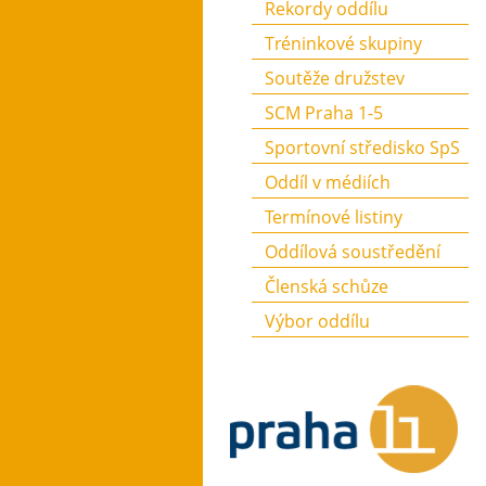
Rekordy oddílu
Tréninkové skupiny
Soutěže družstev
SCM Praha 1-5
Sportovní středisko SpS
Oddíl v médiích
Termínové listiny
Oddílová soustředění
Členská schůze
Výbor oddílu