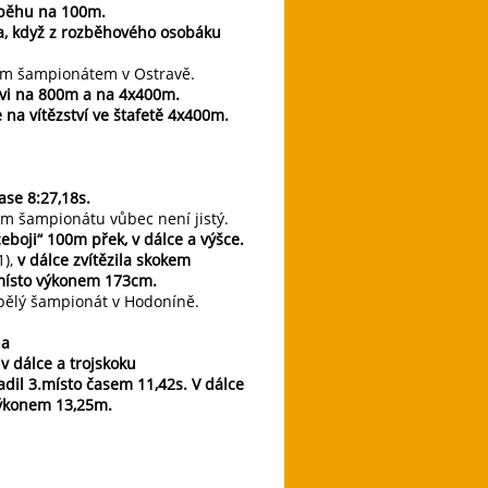
v běhu na 100m.
la, když z rozběhového osobáku
ým šampionátem v Ostravě.
avi na 800m a na 4x400m.
 na vítězství ve štafetě 4x400m.
ase 8:27,18s.
ém šampionátu vůbec není jistý.
eboji“ 100m přek, v dálce a výšce.
1),
v dálce zvítězila skokem
.místo výkonem 173cm.
spělý šampionát v Hodoníně.
na
v dálce a trojskoku
adil 3.místo časem 11,42s. V dálce
 výkonem 13,25m.