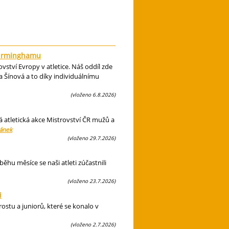
 Birminghamu
ství Evropy v atletice. Náš oddíl zde
 Šínová a to díky individuálnímu
(vloženo 6.8.2026)
á atletická akce Mistrovství ČR mužů a
lánek
(vloženo 29.7.2026)
hu měsíce se naši atleti zúčastnili
(vloženo 23.7.2026)
i
ostu a juniorů, které se konalo v
(vloženo 2.7.2026)