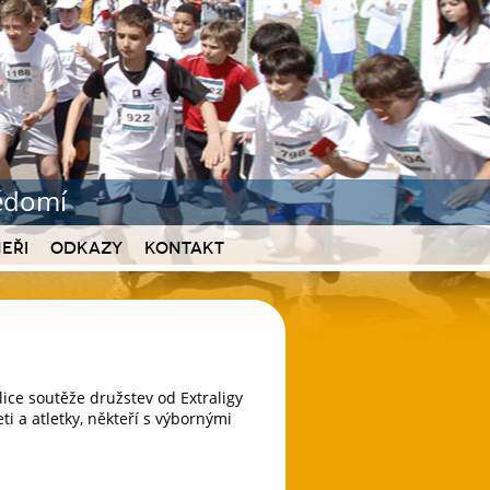
vědomí
eři
Odkazy
Kontakt
ice soutěže družstev od Extraligy
eti a atletky, někteří s výbornými