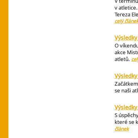
V termínu
v atletic
Tereza El
celý článe
Výsledky 
O víkendu
akce Mist
atletů.
cel
Výsledky
Začátkem 
se naši at
Výsledky
S úspěchy
které se 
článek