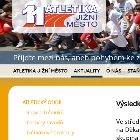
Přijďte mezi nás, aneb pohybem ke z
Atletika Jižní Město
Aktuality
O nás
Staň
Výsled
ATLETICKÝ ODDÍL
Rozvrh tréninků
Ve střed
Termíny závodů
na Děka
Tréninkové prostory
skupina 