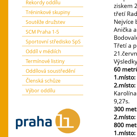
Rekordy oddílu
ziskem 
Tréninkové skupiny
třetí Ra
Nejvíce 
Soutěže družstev
Anička a
SCM Praha 1-5
Bodoval
Sportovní středisko SpS
Třetí a 
Oddíl v médiích
21.červn
Výsledky
Termínové listiny
60 metr
Oddílová soustředění
1.místo:
Členská schůze
2.místo:
Výbor oddílu
Karolína
9,27s.
300 met
2.místo:
800 met
1.místo: