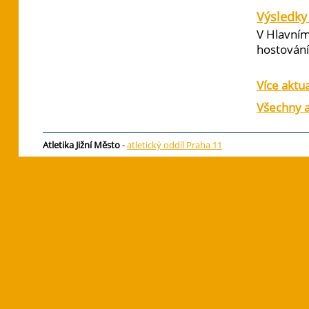
Výsledky 
V Hlavním
hostování 
Více aktua
Všechny a
Atletika Jižní Město
-
atletický oddíl Praha 11