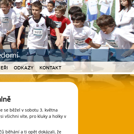
vědomí
eři
Odkazy
Kontakt
alně
e se běžel v sobotu 3. května
 všichni víte, pro kluky a holky v
ů běhání a ti opět dokázali, že