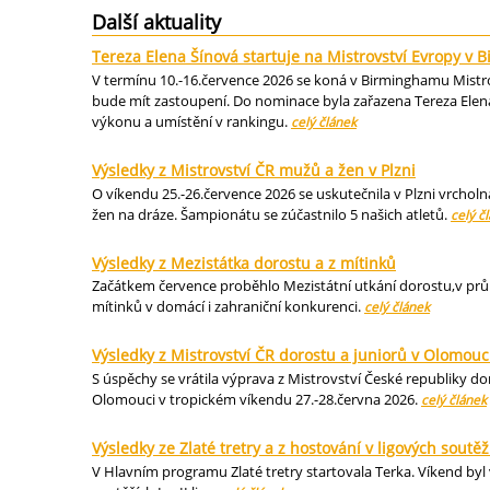
Další aktuality
Tereza Elena Šínová startuje na Mistrovství Evropy v
V termínu 10.-16.července 2026 se koná v Birminghamu Mistrov
bude mít zastoupení. Do nominace byla zařazena Tereza Elena
výkonu a umístění v rankingu.
celý článek
Výsledky z Mistrovství ČR mužů a žen v Plzni
O víkendu 25.-26.července 2026 se uskutečnila v Plzni vrcholn
žen na dráze. Šampionátu se zúčastnilo 5 našich atletů.
celý č
Výsledky z Mezistátka dorostu a z mítinků
Začátkem července proběhlo Mezistátní utkání dorostu,v průbě
mítinků v domácí i zahraniční konkurenci.
celý článek
Výsledky z Mistrovství ČR dorostu a juniorů v Olomouc
S úspěchy se vrátila výprava z Mistrovství České republiky dor
Olomouci v tropickém víkendu 27.-28.června 2026.
celý článek
Výsledky ze Zlaté tretry a z hostování v ligových soutěž
V Hlavním programu Zlaté tretry startovala Terka. Víkend byl