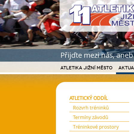
Přijďte mezi nás, ane
Atletika Jižní Město
Aktua
ATLETICKÝ ODDÍL
Rozvrh tréninků
Termíny závodů
Tréninkové prostory