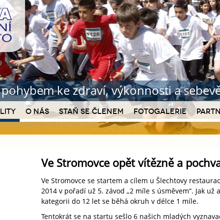
b pohybem ke zdraví
, výkonnosti a sebe
lity
O nás
Staň se členem
Fotogalerie
Partn
Ve Stromovce opět vítězně a pochv
Ve Stromovce se startem a cílem u Šlechtovy restaurac
2014 v pořadí už 5. závod „2 míle s úsměvem“. Jak už asi
kategorii do 12 let se běhá okruh v délce 1 míle.
Tentokrát se na startu sešlo 6 našich mladých vyznavač