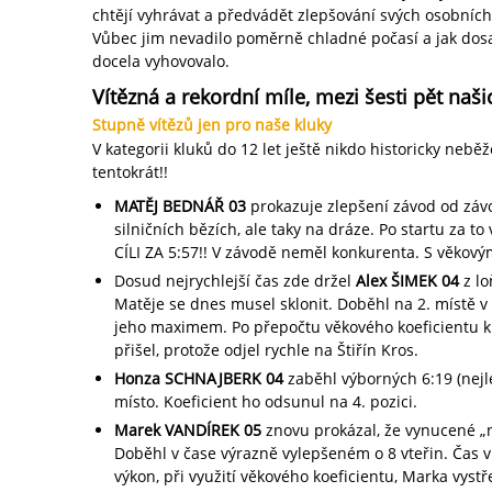
chtějí vyhrávat a předvádět zlepšování svých osobních
Vůbec jim nevadilo poměrně chladné počasí a jak dosaž
docela vyhovovalo.
Vítězná a rekordní míle, mezi šesti pět naši
Stupně vítězů jen pro naše kluky
V kategorii kluků do 12 let ještě nikdo historicky neběž
tentokrát!!
MATĚJ BEDNÁŘ 03
prokazuje zlepšení závod od závo
silničních bězích, ale taky na dráze. Po startu za 
CÍLI ZA 5:57!! V závodě neměl konkurenta. S věkový
Dosud nejrychlejší čas zde držel
Alex ŠIMEK 04
z lo
Matěje se dnes musel sklonit. Doběhl na 2. místě v
jeho maximem. Po přepočtu věkového koeficientu kl
přišel, protože odjel rychle na Štiřín Kros.
Honza SCHNAJBERK 04
zaběhl výborných 6:19 (nejl
místo. Koeficient ho odsunul na 4. pozici.
Marek VANDÍREK 05
znovu prokázal, že vynucené „n
Doběhl v čase výrazně vylepšeném o 8 vteřin. Čas v 
výkon, při využití věkového koeficientu, Marka vystř