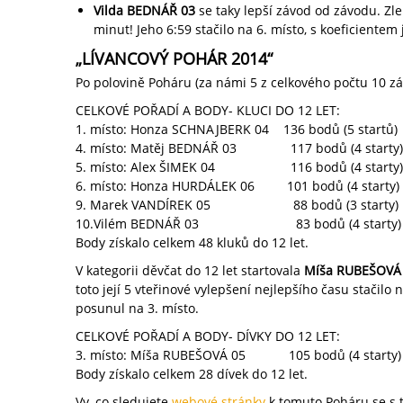
Vilda BEDNÁŘ 03
se taky lepší závod od závodu. Zlep
minut! Jeho 6:59 stačilo na 6. místo, s koeficientem 
„LÍVANCOVÝ POHÁR 2014“
Po polovině Poháru (za námi 5 z celkového počtu 10 z
CELKOVÉ POŘADÍ A BODY- KLUCI DO 12 LET:
1. místo: Honza SCHNAJBERK 04 136 bodů (5 startů)
4. místo: Matěj BEDNÁŘ 03 117 bodů (4 starty)
5. místo: Alex ŠIMEK 04 116 bodů (4 starty)
6. místo: Honza HURDÁLEK 06 101 bodů (4 starty)
9. Marek VANDÍREK 05 88 bodů (3 starty)
10.Vilém BEDNÁŘ 03 83 bodů (4 starty)
Body získalo celkem 48 kluků do 12 let.
V kategorii děvčat do 12 let startovala
Míša RUBEŠOVÁ
toto její 5 vteřinové vylepšení nejlepšího času stačilo n
posunul na 3. místo.
CELKOVÉ POŘADÍ A BODY- DÍVKY DO 12 LET:
3. místo: Míša RUBEŠOVÁ 05 105 bodů (4 starty)
Body získalo celkem 28 dívek do 12 let.
Vy, co sledujete
webové stránky
k tomuto Poháru se s t