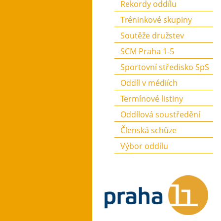
Rekordy oddílu
Tréninkové skupiny
Soutěže družstev
SCM Praha 1-5
Sportovní středisko SpS
Oddíl v médiích
Termínové listiny
Oddílová soustředění
Členská schůze
Výbor oddílu