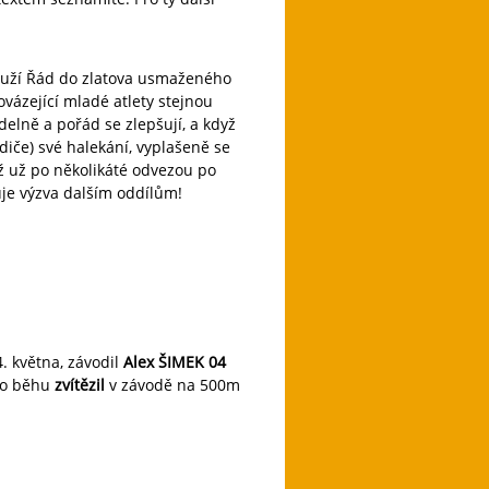
louží Řád do zlatova usmaženého
ovázející mladé atlety stejnou
delně a pořád se zlepšují, a když
diče) své halekání, vyplašeně se
ž už po několikáté odvezou po
je výzva dalším oddílům!
. května, závodil
Alex ŠIMEK 04
ího běhu
zvítězil
v závodě na 500m