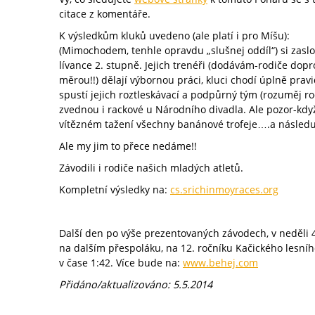
citace z komentáře.
K výsledkům kluků uvedeno (ale platí i pro Míšu):
(Mimochodem, tenhle opravdu „slušnej oddíl“) si zas
lívance 2. stupně. Jejich trenéři (dodávám-rodiče dopr
měrou!!) dělají výbornou práci, kluci chodí úplně pravi
spustí jejich roztleskávací a podpůrný tým (rozuměj ro
zvednou i rackové u Národního divadla. Ale pozor-kdy
vítězném tažení všechny banánové trofeje….a následu
Ale my jim to přece nedáme!!
Závodili i rodiče našich mladých atletů.
Kompletní výsledky na:
cs.srichinmoyraces.org
Další den po výše prezentovaných závodech, v neděli 4
na dalším přespoláku, na 12. ročníku Kačického lesn
v čase 1:42. Více bude na:
www.behej.com
Přidáno/aktualizováno: 5.5.2014