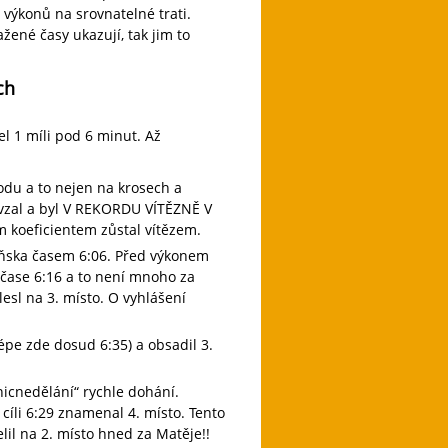
 výkonů na srovnatelné trati.
ené časy ukazují, tak jim to
ch
el 1 míli pod 6 minut. Až
du a to nejen na krosech a
to vzal a byl V REKORDU VÍTĚZNĚ V
m koeficientem zůstal vítězem.
ňska časem 6:06. Před výkonem
 čase 6:16 a to není mnoho za
esl na 3. místo. O vyhlášení
épe zde dosud 6:35) a obsadil 3.
icnedělání“ rychle dohání.
cíli 6:29 znamenal 4. místo. Tento
elil na 2. místo hned za Matěje!!