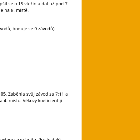
šil se o 15 vteřin a dal už pod 7
je na 8. místě.
ávodů, boduje se 9 závodů)
 05
. Zaběhla svůj závod za 7:11 a
a 4. místo. Věkový koeficient ji
extem seznámíte. Pro ty další