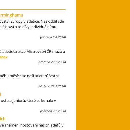
 Birminghamu
ství Evropy v atletice. Náš oddíl zde
 Šínová a to díky individuálnímu
(vloženo 6.8.2026)
á atletická akce Mistrovství ČR mužů a
lánek
(vloženo 29.7.2026)
hu měsíce se naši atleti zúčastnili
(vloženo 23.7.2026)
i
ostu a juniorů, které se konalo v
(vloženo 2.7.2026)
ích
 ve znamení hostování našich atletů v