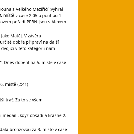
kouna z Velkého Meziříčí (vyhrál
2. místě
v čase 2:05 o pouhou 1
lkovém pořadí PPBN jsou s Alexem
jako Matěj. V závěru
 určitě dobře připraví na další
dvojici v této kategorii nám
“. Dnes doběhl na 5. místě v čase
16. místě (2:41)
í trať. Za to se všem
í medaili, když obsadila krásné 2.
dala bronzovou za 3. místo v čase