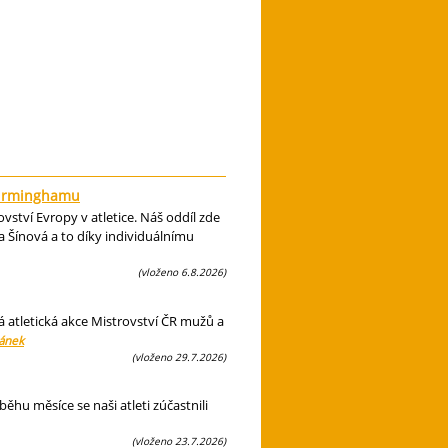
 Birminghamu
ství Evropy v atletice. Náš oddíl zde
 Šínová a to díky individuálnímu
(vloženo 6.8.2026)
á atletická akce Mistrovství ČR mužů a
lánek
(vloženo 29.7.2026)
hu měsíce se naši atleti zúčastnili
(vloženo 23.7.2026)