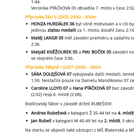
1:44.
Veronika PTÁČKOVÁ 05 obsadila 7. místo v čase 2:0
Přípravka žáci II (2005-2006) – 600m
HONZA HURDÁLEK 06
byl silně motivován a v cíli b
jedinou
zlatou medaili
za 1. místo, dosáhl času 2:1
Matěj LANGR 05
měl závodní premiéru a zadařilo s
2:36
Matyáš KNĚŽOUREK 05
a
Petr BOČEK 05
závodní no
ve stejném čase 3:06.
Přípravka žákyně I (2007-2009) – 300m
SÁRA DOLEJŠOVÁ 07
vybojovala další medaili, tento
1:50. Nestačila pouze na Danielu Mandíkovou 07 ze
Caroline LLOYD 07
a
Hana PTÁČKOVÁ 07
bez závodn
(2:02) resp.6. místě (2:08).
Rodičovský fábor v závodě drželi RUBEŠOVI:
Andrea Rubešová
v kategorii Ž 35-44 let na
4. místě
Jan Rubeš
v kategorii M 40-49 let na
2. místě
, 3 okr
Na startu se objevili také zástupci z MŠ Blatenská a 