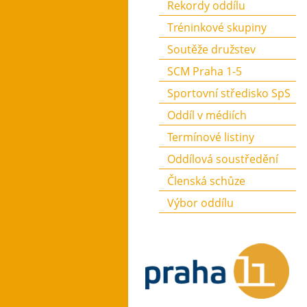
Rekordy oddílu
Tréninkové skupiny
Soutěže družstev
SCM Praha 1-5
Sportovní středisko SpS
Oddíl v médiích
Termínové listiny
Oddílová soustředění
Členská schůze
Výbor oddílu