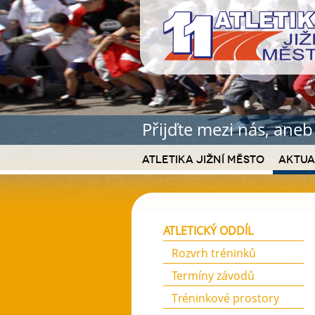
Přijďte mezi nás, ane
Atletika Jižní Město
Aktua
ATLETICKÝ ODDÍL
Rozvrh tréninků
Termíny závodů
Tréninkové prostory