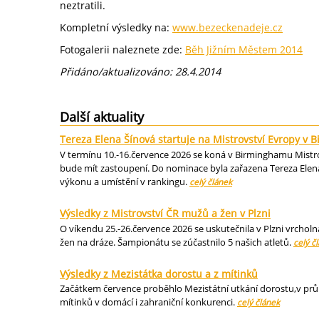
neztratili.
Kompletní výsledky na:
www.bezeckenadeje.cz
Fotogalerii naleznete zde:
Běh Jižním Městem 2014
Přidáno/aktualizováno: 28.4.2014
Další aktuality
Tereza Elena Šínová startuje na Mistrovství Evropy v
V termínu 10.-16.července 2026 se koná v Birminghamu Mistrov
bude mít zastoupení. Do nominace byla zařazena Tereza Elena
výkonu a umístění v rankingu.
celý článek
Výsledky z Mistrovství ČR mužů a žen v Plzni
O víkendu 25.-26.července 2026 se uskutečnila v Plzni vrcholn
žen na dráze. Šampionátu se zúčastnilo 5 našich atletů.
celý č
Výsledky z Mezistátka dorostu a z mítinků
Začátkem července proběhlo Mezistátní utkání dorostu,v průbě
mítinků v domácí i zahraniční konkurenci.
celý článek