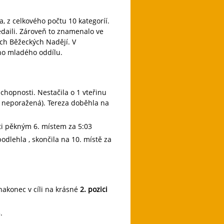
a, z celkového počtu 10 kategoríí.
edaili. Zároveň to znamenalo ve
ch Běžeckých Nadějí. V
ho mladého oddílu.
chopnosti. Nestačila o 1 vteřinu
 neporažená). Tereza doběhla na
i pěkným 6. místem za 5:03
odlehla , skončila na 10. místě za
 nakonec v cíli na krásné
2. pozici
.