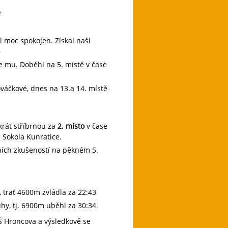
2
yl moc spokojen. Získal naši
6
e mu. Doběhl na 5. místě v čase
váčkové, dnes na 13.a 14. místě
krát stříbrnou za
2. místo
v čase
 Sokola Kunratice.
ích zkušeností na pěkném 5.
, trať 4600m zvládla za 22:43
uhy, tj. 6900m uběhl za 30:34.
MŠ Hroncova a výsledkově se