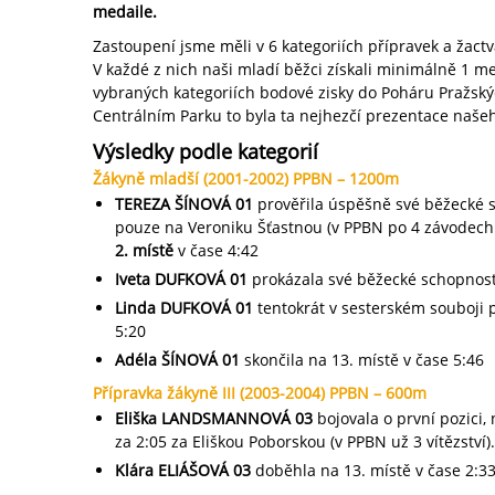
medaile.
Zastoupení jsme měli v 6 kategoriích přípravek a žactv
V každé z nich naši mladí běžci získali minimálně 1 m
vybraných kategoriích bodové zisky do Poháru Pražský
Centrálním Parku to byla ta nejhezčí prezentace naše
Výsledky podle kategorií
Žákyně mladší (2001-2002) PPBN – 1200m
TEREZA ŠÍNOVÁ 01
prověřila úspěšně své běžecké s
pouze na Veroniku Šťastnou (v PPBN po 4 závodech
2. místě
v čase 4:42
Iveta DUFKOVÁ 01
prokázala své běžecké schopnost
Linda DUFKOVÁ 01
tentokrát v sesterském souboji p
5:20
Adéla ŠÍNOVÁ 01
skončila na 13. místě v čase 5:46
Přípravka žákyně III (2003-2004) PPBN – 600m
Eliška LANDSMANNOVÁ 03
bojovala o první pozici,
za 2:05 za Eliškou Poborskou (v PPBN už 3 vítězství).
Klára ELIÁŠOVÁ 03
doběhla na 13. místě v čase 2:33