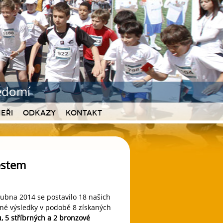
vědomí
eři
Odkazy
Kontakt
ěstem
dubna 2014 se postavilo 18 našich
sné výsledky v podobě 8 získaných
, 5 stříbrných a 2 bronzové