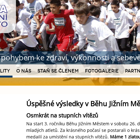
b pohybem ke zdraví
, výkonnosti a sebe
lity
O nás
Staň se členem
Fotogalerie
Partn
Úspěšné výsledky v Běhu Jižním M
Osmkrát na stupních vítězů
Na start 3. ročníku Běhu Jižním Městem v sobotu 26. 
mladých atletů. Za krásného počasí se postarali o krá
medailí za umístění na stupních vítězů.
Máme 1 zlatou