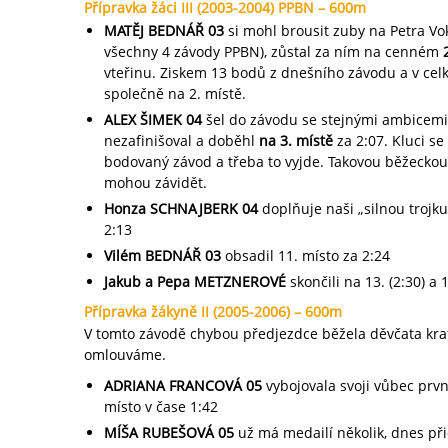
Přípravka žáci III (2003-2004) PPBN – 600m
MATĚJ BEDNÁŘ 03
si mohl brousit zuby na Petra Vo
všechny 4 závody PPBN), zůstal za ním na cenném
vteřinu. Ziskem 13 bodů z dnešního závodu a v ce
společně na 2. místě.
ALEX ŠIMEK 04
šel do závodu se stejnými ambicemi 
nezafinišoval a doběhl
na 3. místě
za 2:07. Kluci se
bodovaný závod a třeba to vyjde. Takovou běžeckou 
mohou závidět.
Honza SCHNAJBERK 04
doplňuje naši „silnou trojku
2:13
Vilém BEDNÁŘ 03
obsadil 11. místo za 2:24
Jakub a Pepa METZNEROVÉ
skončili na 13. (2:30) a 
Přípravka žákyně II (2005-2006) – 600m
V tomto závodě chybou předjezdce běžela děvčata kratš
omlouváme.
ADRIANA FRANCOVÁ 05
vybojovala svoji vůbec prvn
místo v čase 1:42
MÍŠA RUBEŠOVÁ 05
už má medailí několik, dnes při