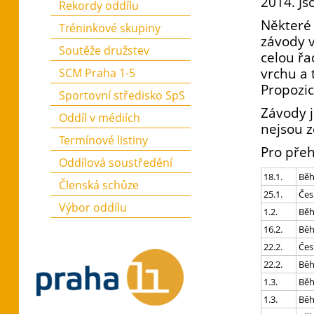
2014. Js
Rekordy oddílu
Některé 
Tréninkové skupiny
závody v
Soutěže družstev
celou řa
vrchu a 
SCM Praha 1-5
Propozic
Sportovní středisko SpS
Závody j
Oddíl v médiích
nejsou 
Termínové listiny
Pro přeh
Oddílová soustředění
18.1.
Běh
Členská schůze
25.1.
Čes
Výbor oddílu
1.2.
Běh
16.2.
Běh
22.2.
Čes
22.2.
Běh
1.3.
Běh
1.3.
Běh