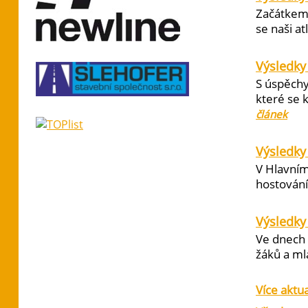
Začátkem 
se naši at
Výsledky
S úspěchy
které se 
článek
Výsledky 
V Hlavním
hostování 
Výsledky
Ve dnech 
žáků a ml
Více aktua