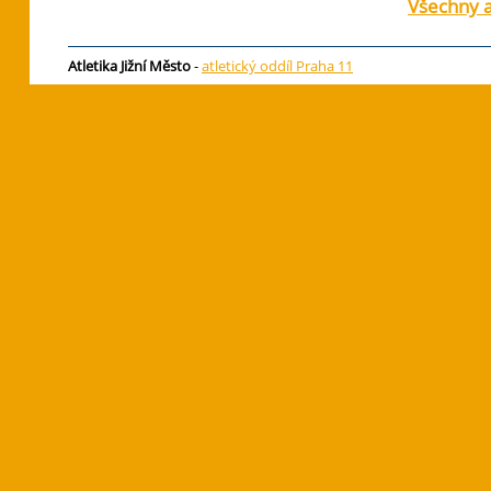
Všechny a
Atletika Jižní Město
-
atletický oddíl Praha 11