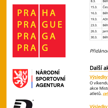
8.3.
Běh
15.3.
Čes
16.3.
Běh
19.3.
ADI
23.3.
Běh
26.3.
Jar
30.3.
Běh
Přidáno/
Další a
Výsledky 
O víkendu
akce Mist
atletů.
cel
Výsledky