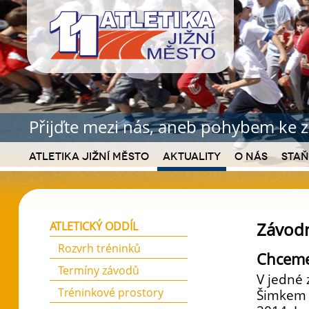
Přijďte mezi nás, aneb pohybem ke z
Atletika Jižní Město
Aktuality
O nás
Staň
Závodní
ATLETICKÝ ODDÍL
Rozvrh tréninků
Chceme
Termíny závodů
V jedné 
Tréninkové prostory
Šimkem d