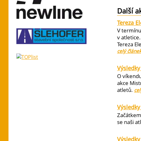
Další a
Tereza E
V termínu
v atletic
Tereza El
celý článe
Výsledky 
O víkendu
akce Mist
atletů.
cel
Výsledky
Začátkem 
se naši at
Výsledky