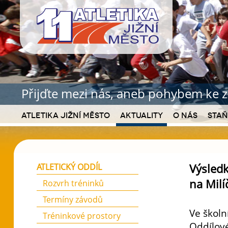
Přijďte mezi nás, aneb pohybem ke z
Atletika Jižní Město
Aktuality
O nás
Staň
Výsledk
ATLETICKÝ ODDÍL
na Milí
Rozvrh tréninků
Termíny závodů
Ve školn
Tréninkové prostory
Oddílové