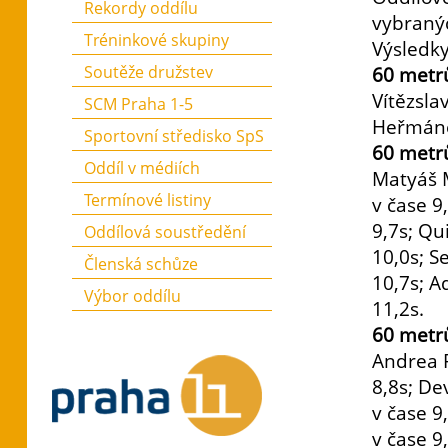
Rekordy oddílu
vybranýc
Tréninkové skupiny
Výsledky
Soutěže družstev
60 metrů
Vítězsla
SCM Praha 1-5
Heřmánek
Sportovní středisko SpS
60 metrů
Oddíl v médiích
Matyáš 
Termínové listiny
v čase 9
9,7s; Qu
Oddílová soustředění
10,0s; S
Členská schůze
10,7s; A
Výbor oddílu
11,2s.
60 metr
Andrea P
8,8s; De
v čase 9
v čase 9