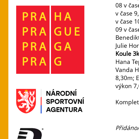
08 v čas
v čase 9
v čase 1
09 v čas
Benedikt
Julie Ho
Koule 3
Hana Te
Vanda H
8,30m; 
výkon 7
Komplet
Přidáno/