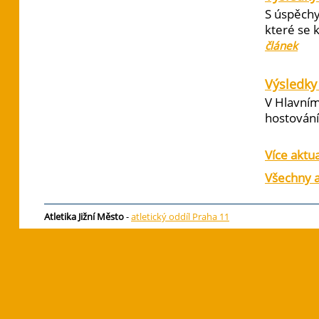
S úspěchy
které se 
článek
Výsledky 
V Hlavním
hostování 
Více aktua
Všechny a
Atletika Jižní Město
-
atletický oddíl Praha 11