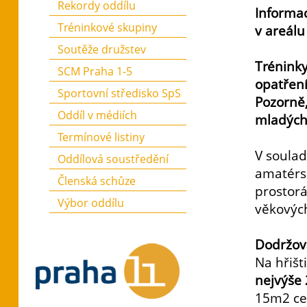
Rekordy oddílu
Informac
Tréninkové skupiny
v areálu
Soutěže družstev
Trénink
SCM Praha 1-5
opatření
Sportovní středisko SpS
Pozorně,
Oddíl v médiích
mladých 
Termínové listiny
V soulad
Oddílová soustředění
amatérsk
Členská schůze
prostorá
Výbor oddílu
věkových
Dodržov
Na hřišt
nejvýše
15m2 ce