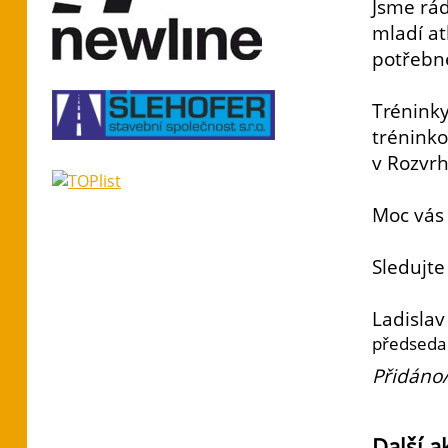
Jsme rád
mladí at
potřebné
Tréninky
tréninko
v Rozvrh
Moc vás 
Sledujte
Ladislav
předseda 
Přidáno/
Další a