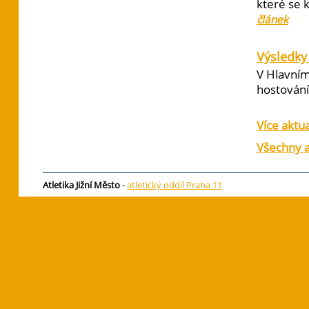
které se 
článek
Výsledky 
V Hlavním
hostování 
Více aktua
Všechny a
Atletika Jižní Město
-
atletický oddíl Praha 11