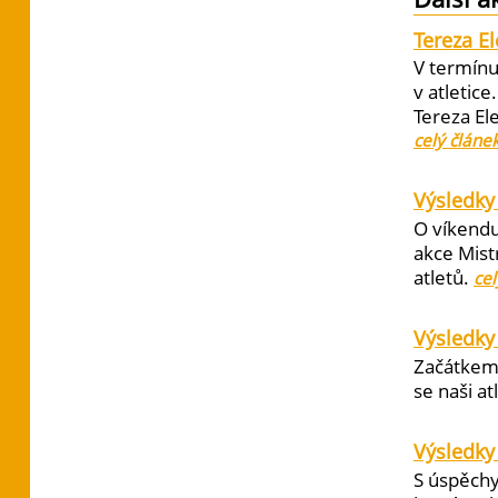
Tereza E
V termínu
v atletic
Tereza El
celý článe
Výsledky 
O víkendu
akce Mist
atletů.
cel
Výsledky
Začátkem 
se naši at
Výsledky
S úspěchy