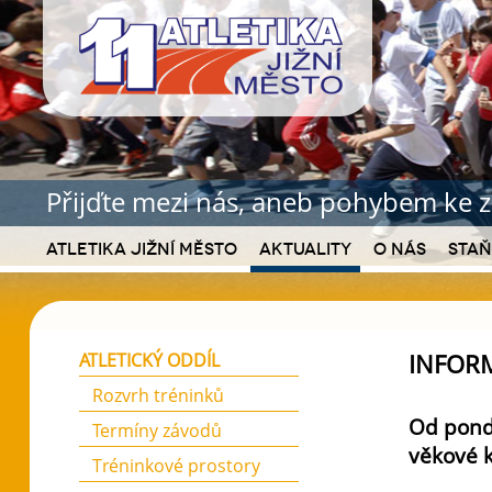
Přijďte mezi nás, aneb pohybem ke z
Atletika Jižní Město
Aktuality
O nás
Staň
INFOR
ATLETICKÝ ODDÍL
Rozvrh tréninků
Od pond
Termíny závodů
věkové k
Tréninkové prostory