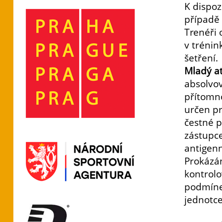
K dispoz
případě 
Trenéři 
v tréni
šetření.
Mladý at
absolvov
přítomno
určen pr
čestné p
zástupce
antigenn
Prokázá
kontrolo
podmíne
jednotce