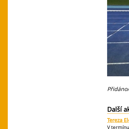
Přidáno/
Další a
Tereza E
V termínu