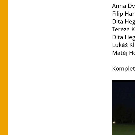
Anna Dv
Filip H
Dita He
Tereza K
Dita He
Lukáš Kl
Matěj 
Komplet