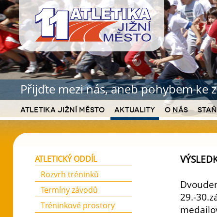
Přijďte mezi nás, aneb pohybem ke z
Atletika Jižní Město
Aktuality
O nás
Staň
VÝSLED
ATLETICKÝ ODDÍL
Rozvrh tréninků
Dvoudenn
Termíny závodů
29.-30.z
Tréninkové prostory
medailo