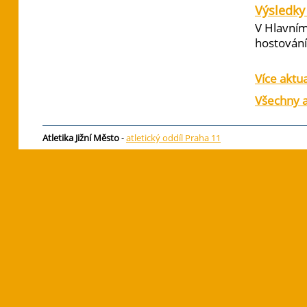
Výsledky 
V Hlavním
hostování 
Více aktua
Všechny a
Atletika Jižní Město
-
atletický oddíl Praha 11