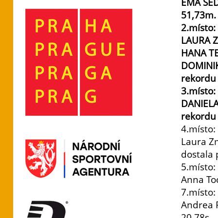
EMA ŠED
51
2.místo:
LAURA Z
HANA TE
DOMINIK
reko
3.místo:
DANIELA
rekordu 
4.místo:
Laura Zm
dostala 
5.místo:
Anna To
7.místo:
Andrea 
20,7