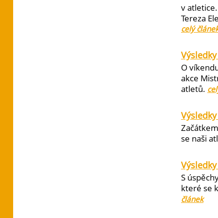
v atletic
Tereza El
celý článe
Výsledky 
O víkendu
akce Mist
atletů.
cel
Výsledky
Začátkem 
se naši at
Výsledky
S úspěchy
které se 
článek