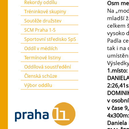
Rekordy oddílu
Osm meda
Na „modr
Tréninkové skupiny
mladší ž
Soutěže družstev
celkem š
SCM Praha 1-5
vysoko d
Sportovní středisko SpS
Padla ce
tak i na
Oddíl v médiích
umístění
Termínové listiny
Výsledky
Oddílová soustředění
1.místo:
Členská schůze
DANIELA
2:26,41s
Výbor oddílu
DOMINIK
v osobní
v čase 9
4x300m:
Daniela 