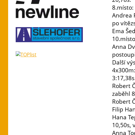
8.místo:
Andrea P
po vítěz
Ema Šed
10.místo
Anna Dv
postoupi
Další vý
4x300m:
3:17,38s
Robert Č
zaběhl 8
Robert 
Filip Ha
Hana Te
10,50s, 
Anna To