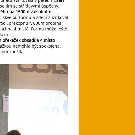
ionátu startovala v pátek
11.září
o se jim se střídavými úspěchy.
v běhu na 1500m v osobním
skvělou formu a zde ji zužitkoval
vod „překopnul“, 800m probíhal
renci na 4.místě. Formu může ještě
skem.
 překážek obsadila 4.místo
ekážkou nemohla být spokojena.
nedokončila.