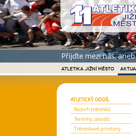
Přijďte mezi nás, ane
Atletika Jižní Město
Aktua
ATLETICKÝ ODDÍL
Rozvrh tréninků
Termíny závodů
Tréninkové prostory