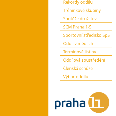
Rekordy oddílu
Tréninkové skupiny
Soutěže družstev
SCM Praha 1-5
Sportovní středisko SpS
Oddíl v médiích
Termínové listiny
Oddílová soustředění
Členská schůze
Výbor oddílu