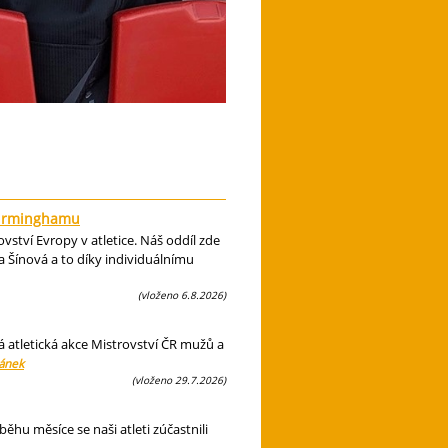
 Birminghamu
ství Evropy v atletice. Náš oddíl zde
 Šínová a to díky individuálnímu
(vloženo 6.8.2026)
á atletická akce Mistrovství ČR mužů a
lánek
(vloženo 29.7.2026)
hu měsíce se naši atleti zúčastnili