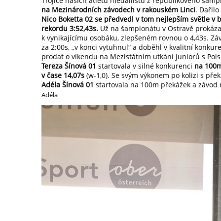
Trojice našich atletů medailistů z republikového šamp
na Mezinárodních závodech v rakouském Linci
. Dařil
Nico Boketta 02 se předvedl v tom nejlepším světle 
rekordu 3:52,43s.
Už na šampionátu v Ostravě prokázal 
k vynikajícímu osobáku, zlepšeném rovnou o 4,43s. Zá
za 2:00s, „v konci vytuhnul“ a doběhl v kvalitní konku
prodat o víkendu na Mezistátním utkání juniorů s Pol
Tereza Šínová 01
startovala v silné konkurenci
na 100m
v čase 14,07s
(w-1,0). Se svým výkonem po kolizi s př
Adéla Šínová 01
startovala na 100m překážek a závod 
Adéla