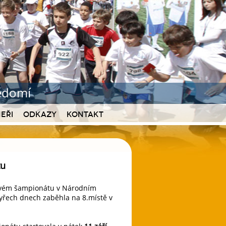
vědomí
eři
Odkazy
Kontakt
tu
ikovém šampionátu v Národním
tyřech dnech zaběhla na 8.místě v