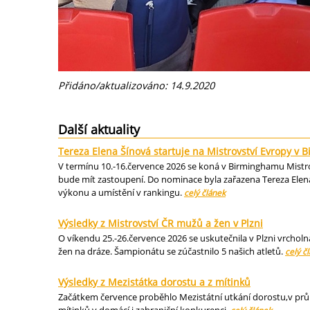
Přidáno/aktualizováno: 14.9.2020
Další aktuality
Tereza Elena Šínová startuje na Mistrovství Evropy v
V termínu 10.-16.července 2026 se koná v Birminghamu Mistrov
bude mít zastoupení. Do nominace byla zařazena Tereza Elena
výkonu a umístění v rankingu.
celý článek
Výsledky z Mistrovství ČR mužů a žen v Plzni
O víkendu 25.-26.července 2026 se uskutečnila v Plzni vrcholn
žen na dráze. Šampionátu se zúčastnilo 5 našich atletů.
celý č
Výsledky z Mezistátka dorostu a z mítinků
Začátkem července proběhlo Mezistátní utkání dorostu,v průbě
mítinků v domácí i zahraniční konkurenci.