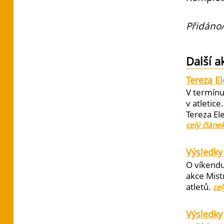
Přidáno/
Další a
Tereza E
V termínu
v atletic
Tereza El
celý článe
Výsledky 
O víkendu
akce Mist
atletů.
cel
Výsledky