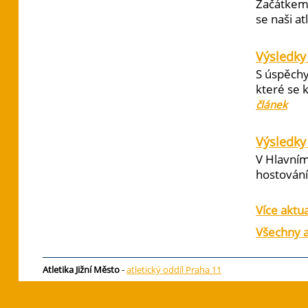
Začátkem 
se naši at
Výsledky
S úspěchy
které se 
článek
Výsledky 
V Hlavním
hostování 
Více aktua
Všechny a
Atletika Jižní Město
-
atletický oddíl Praha 11