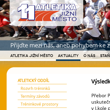
Přijďte mezi nás, aneb pohybem ke z
Atletika Jižní Město
Aktuality
O nás
Staň
Výsledk
ATLETICKÝ ODDÍL
Rozvrh tréninků
Přebor P
Termíny závodů
uskutečn
Tréninkové prostory
v I.kole