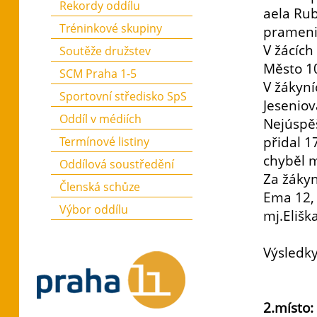
Rekordy oddílu
aela Rub
Tréninkové skupiny
pramenil
V žácích
Soutěže družstev
Město 1
SCM Praha 1-5
V žákyní
Sportovní středisko SpS
Jeseniov
Oddíl v médiích
Nejúspěš
přidal 1
Termínové listiny
chyběl 
Oddílová soustředění
Za žákyn
Členská schůze
Ema 12, 
Výbor oddílu
mj.Elišk
Výsledky
Žá
60 m
2.místo: