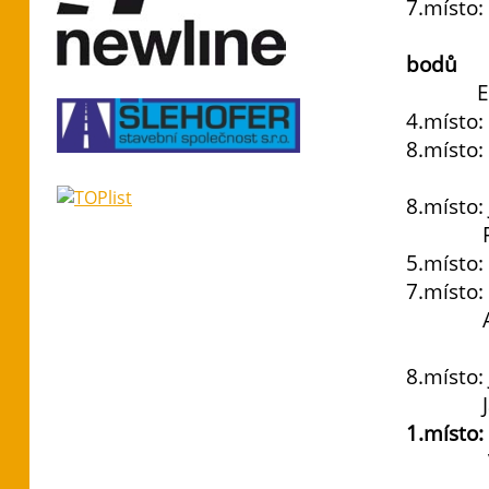
7.místo:
200 m
bodů
Eduard
4.místo:
8.míst
Dálk
8.místo:
Filip 
5.místo
7.místo
Adéla 
Tyč 
8.místo:
Jakub 
1.místo: